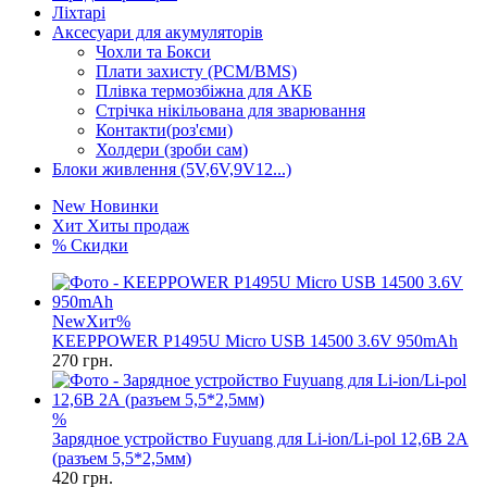
Ліхтарі
Аксесуари для акумуляторів
Чохли та Бокси
Плати захисту (PCM/BMS)
Плівка термозбіжна для АКБ
Стрічка нікільована для зварювання
Контакти(роз'єми)
Холдери (зроби сам)
Блоки живлення (5V,6V,9V12...)
New
Новинки
Хит
Хиты продаж
%
Скидки
New
Хит
%
KEEPPOWER P1495U Micro USB 14500 3.6V 950mAh
270
грн.
%
Зарядное устройство Fuyuang для Li-ion/Li-pol 12,6В 2А
(разъем 5,5*2,5мм)
420
грн.