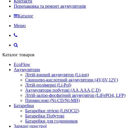
Контакти
Перепаковка та ремонт акумуляторів
Каталог
Меню
Каталог товаров
EcoFlow
Акумулятори
Літій-іонний акумулятор (Li-ion)
Свинцево-кислотний акумулятори (4V,6V,12V)
Літій-полімерні (Li-Pol)
Акумулятори побутові (AA,AAA,C,D)
Літій-залізо-фосфатний акумулятор (LiFePO4, LFP)
Промислові (Ni-CD/Ni-MH)
Батарейки
Батарейки літієві (LiSOCl2)
Батарейки Побутові
Батарейки для годинников
Зарядні пристрої