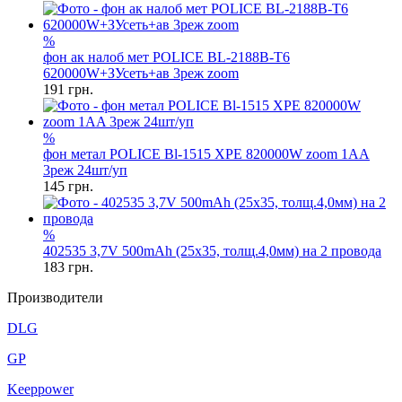
%
фон ак налоб мет POLICE BL-2188B-T6
620000W+ЗУсеть+ав 3реж zoom
191
грн.
%
фон метал POLICE Bl-1515 XPE 820000W zoom 1AA
3реж 24шт/уп
145
грн.
%
402535 3,7V 500mAh (25x35, толщ.4,0мм) на 2 провода
183
грн.
Производители
DLG
GP
Keeppower