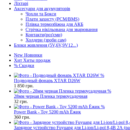
Ліхтарі
Аксесуари для акумуляторів
Чохли та Бокси
Плати захисту (PCM/BMS)
Плівка термозбіжна для АКБ
Стрічка нікільована для зварювання
Контакти(роз'єми)
Холдери (зроби сам)
Блоки живлення (5V,6V,9V12...)
New
Новинки
Хит
Хиты продаж
%
Скидки
%
Подводный фонарь XTAR D26W
1 850
грн.
%
28мм черная Пленка термоусадочная
32
грн.
%
Power Bank - Toy 5200 mAh Ёжик
360
грн.
Зарядное устройство Fuyuang для Li-ion/Li-pol 8,4В 2А (р