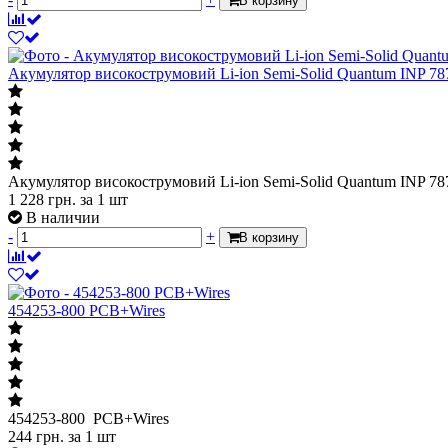
В корзину
Акумулятор високострумовий Li-ion Semi-Solid Quantum INP 78
Акумулятор високострумовий Li-ion Semi-Solid Quantum INP 78
1 228
грн.
за 1 шт
В наличии
-
+
В корзину
454253-800 PCB+Wires
454253-800 PCB+Wires
244
грн.
за 1 шт