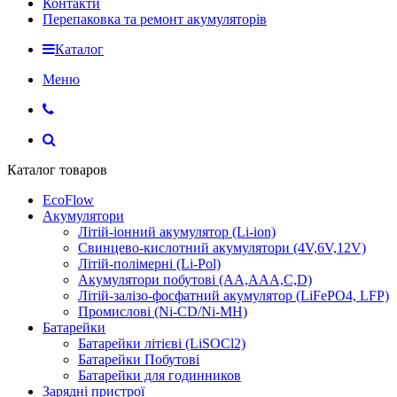
Контакти
Перепаковка та ремонт акумуляторів
Каталог
Меню
Каталог товаров
EcoFlow
Акумулятори
Літій-іонний акумулятор (Li-ion)
Свинцево-кислотний акумулятори (4V,6V,12V)
Літій-полімерні (Li-Pol)
Акумулятори побутові (AA,AAA,C,D)
Літій-залізо-фосфатний акумулятор (LiFePO4, LFP)
Промислові (Ni-CD/Ni-MH)
Батарейки
Батарейки літієві (LiSOCl2)
Батарейки Побутові
Батарейки для годинников
Зарядні пристрої