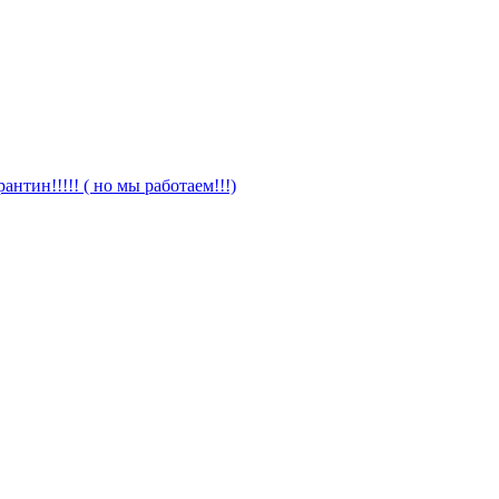
антин!!!!! ( но мы работаем!!!)