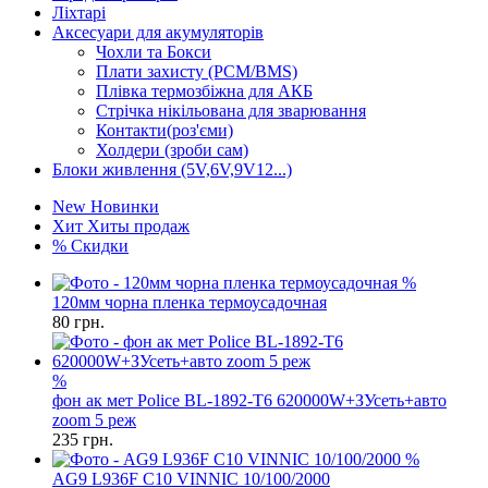
Ліхтарі
Аксесуари для акумуляторів
Чохли та Бокси
Плати захисту (PCM/BMS)
Плівка термозбіжна для АКБ
Стрічка нікільована для зварювання
Контакти(роз'єми)
Холдери (зроби сам)
Блоки живлення (5V,6V,9V12...)
New
Новинки
Хит
Хиты продаж
%
Скидки
%
120мм чорна пленка термоусадочная
80
грн.
%
фон ак мет Police BL-1892-T6 620000W+ЗУсеть+авто
zoom 5 реж
235
грн.
%
AG9 L936F C10 VINNIC 10/100/2000