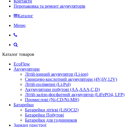
Контакти
Перепаковка та ремонт акумуляторів
Каталог
Меню
Каталог товаров
EcoFlow
Акумулятори
Літій-іонний акумулятор (Li-ion)
Свинцево-кислотний акумулятори (4V,6V,12V)
Літій-полімерні (Li-Pol)
Акумулятори побутові (AA,AAA,C,D)
Літій-залізо-фосфатний акумулятор (LiFePO4, LFP)
Промислові (Ni-CD/Ni-MH)
Батарейки
Батарейки літієві (LiSOCl2)
Батарейки Побутові
Батарейки для годинников
Зарядні пристрої