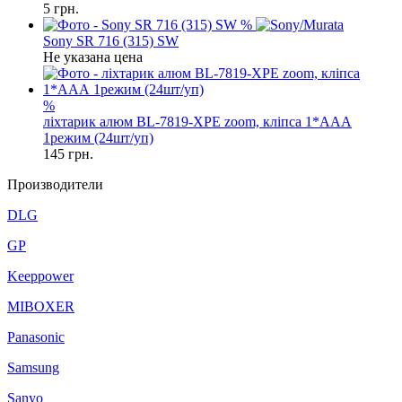
5
грн.
%
Sony SR 716 (315) SW
Не указана цена
%
ліхтарик алюм BL-7819-XPE zoom, кліпса 1*ААА
1режим (24шт/уп)
145
грн.
Производители
DLG
GP
Keeppower
MIBOXER
Panasonic
Samsung
Sanyo