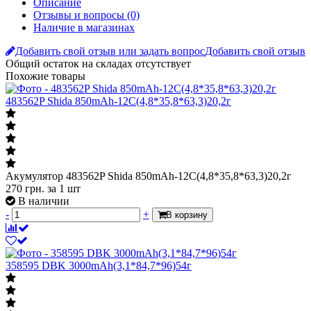
Добавить свой отзыв или задать вопрос
Добавить свой отзыв
Общий остаток на складах
отсутствует
Похожие товары
483562P Shida 850mAh-12С(4,8*35,8*63,3)20,2г
Акумулятор 483562P Shida 850mAh-12С(4,8*35,8*63,3)20,2г
270
грн.
за 1 шт
В наличии
-
+
В корзину
358595 DBK 3000mAh(3,1*84,7*96)54г
Акумулятор 358595 DBK 3000mAh(3,1*84,7*96)54г