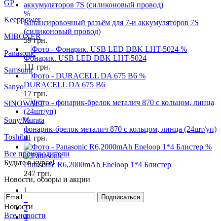
MIBOXER
%
Panasonic
Балансировочный разъём для 7-и аккумуляторов 7S
(силиконовый провод)
Samsung
59
грн.
%
Sanyo
Фонарик. USB LED DBK LHT-5024
111
грн.
SINOWATT
%
DURACELL DA 675 B6
Sony/Murata
17
грн.
Toshiba
Все производители
%
Будьте в курсе!
фонарик-брелок металич 870 с кольцом, линца (24шт/уп)
41
грн.
Новости, обзоры и акции
%
Подписаться
Panasonic R6,2000mAh Eneloop 1*4 Блистер
Новости
247
грн.
Все новости
5 января 2021
Локдаун 2021 (с 8 по 24 января)
18 марта 2020
1
Карантин!!!!! ( но мы работаем!!!)
2
Все новости
3