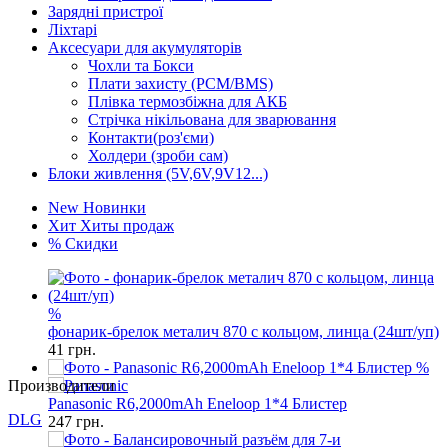
Зарядні пристрої
Ліхтарі
Аксесуари для акумуляторів
Чохли та Бокси
Плати захисту (PCM/BMS)
Плівка термозбіжна для АКБ
Стрічка нікільована для зварювання
Контакти(роз'єми)
Холдери (зроби сам)
Блоки живлення (5V,6V,9V12...)
New
Новинки
Хит
Хиты продаж
%
Скидки
%
Производители
фонарик-брелок металич 870 с кольцом, линца (24шт/уп)
41
грн.
DLG
%
GP
Panasonic R6,2000mAh Eneloop 1*4 Блистер
Keeppower
247
грн.