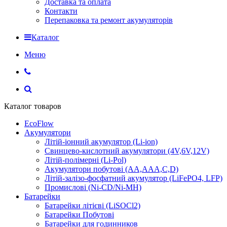
Доставка та оплата
Контакти
Перепаковка та ремонт акумуляторів
Каталог
Меню
Каталог товаров
EcoFlow
Акумулятори
Літій-іонний акумулятор (Li-ion)
Свинцево-кислотний акумулятори (4V,6V,12V)
Літій-полімерні (Li-Pol)
Акумулятори побутові (AA,AAA,C,D)
Літій-залізо-фосфатний акумулятор (LiFePO4, LFP)
Промислові (Ni-CD/Ni-MH)
Батарейки
Батарейки літієві (LiSOCl2)
Батарейки Побутові
Батарейки для годинников