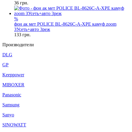
36
грн.
%
фон ак мет POLICE BL-8626C-A-XPE камуф zoom
ЗУсеть+авто 3реж
133
грн.
Производители
DLG
GP
Keeppower
MIBOXER
Panasonic
Samsung
Sanyo
SINOWATT