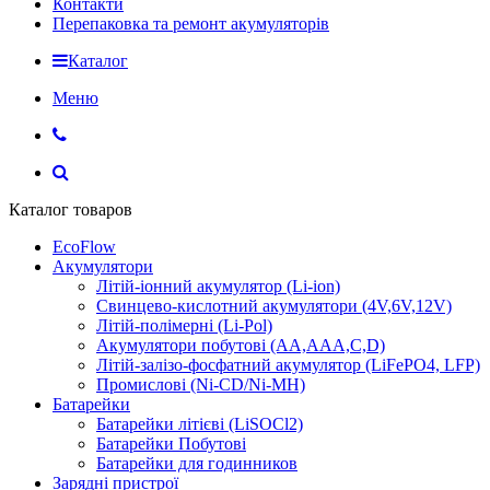
Контакти
Перепаковка та ремонт акумуляторів
Каталог
Меню
Каталог товаров
EcoFlow
Акумулятори
Літій-іонний акумулятор (Li-ion)
Свинцево-кислотний акумулятори (4V,6V,12V)
Літій-полімерні (Li-Pol)
Акумулятори побутові (AA,AAA,C,D)
Літій-залізо-фосфатний акумулятор (LiFePO4, LFP)
Промислові (Ni-CD/Ni-MH)
Батарейки
Батарейки літієві (LiSOCl2)
Батарейки Побутові
Батарейки для годинников
Зарядні пристрої