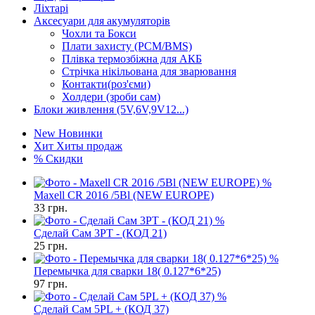
Ліхтарі
Аксесуари для акумуляторів
Чохли та Бокси
Плати захисту (PCM/BMS)
Плівка термозбіжна для АКБ
Стрічка нікільована для зварювання
Контакти(роз'єми)
Холдери (зроби сам)
Блоки живлення (5V,6V,9V12...)
New
Новинки
Хит
Хиты продаж
%
Скидки
%
Maxell CR 2016 /5Bl (NEW EUROPE)
33
грн.
%
Сделай Сам 3PT - (КОД 21)
25
грн.
%
Перемычка для сварки 18( 0.127*6*25)
97
грн.
%
Сделай Сам 5PL + (КОД 37)