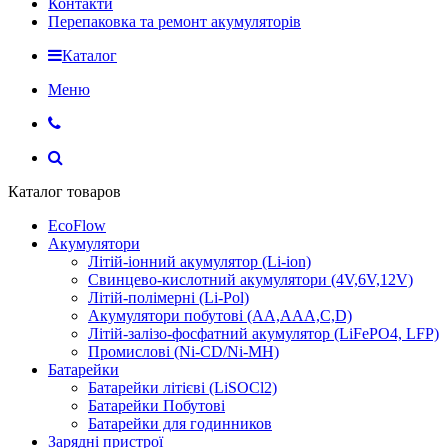
Контакти
Перепаковка та ремонт акумуляторів
Каталог
Меню
Каталог товаров
EcoFlow
Акумулятори
Літій-іонний акумулятор (Li-ion)
Свинцево-кислотний акумулятори (4V,6V,12V)
Літій-полімерні (Li-Pol)
Акумулятори побутові (AA,AAA,C,D)
Літій-залізо-фосфатний акумулятор (LiFePO4, LFP)
Промислові (Ni-CD/Ni-MH)
Батарейки
Батарейки літієві (LiSOCl2)
Батарейки Побутові
Батарейки для годинников
Зарядні пристрої