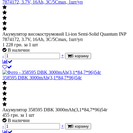
7874172, 3.7V, 16Ah, 3C/5Cmax, 1шт/уп
Акумулятор високострумовий Li-ion Semi-Solid Quantum INP
7874172, 3.7V, 16Ah, 3C/5Cmax, 1шт/уп
1 228
грн.
за 1 шт
В наличии
-
+
В корзину
358595 DBK 3000mAh(3,1*84,7*96)54г
Акумулятор 358595 DBK 3000mAh(3,1*84,7*96)54г
455
грн.
за 1 шт
В наличии
-
+
В корзину