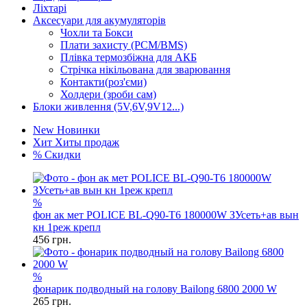
Ліхтарі
Аксесуари для акумуляторів
Чохли та Бокси
Плати захисту (PCM/BMS)
Плівка термозбіжна для АКБ
Стрічка нікільована для зварювання
Контакти(роз'єми)
Холдери (зроби сам)
Блоки живлення (5V,6V,9V12...)
New
Новинки
Хит
Хиты продаж
%
Скидки
%
фон ак мет POLICE BL-Q90-T6 180000W ЗУсеть+ав вын
кн 1реж крепл
456
грн.
%
фонарик подводный на голову Bailong 6800 2000 W
265
грн.