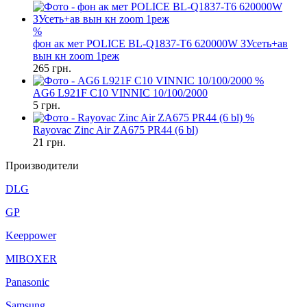
%
фон ак мет POLICE BL-Q1837-T6 620000W ЗУсеть+ав
вын кн zoom 1реж
265
грн.
%
AG6 L921F C10 VINNIC 10/100/2000
5
грн.
%
Rayovac Zinc Air ZA675 PR44 (6 bl)
21
грн.
Производители
DLG
GP
Keeppower
MIBOXER
Panasonic
Samsung