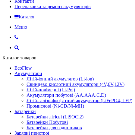
Контакти
Перепаковка та ремонт акумуляторів
Каталог
Меню
Каталог товаров
EcoFlow
Акумулятори
Літій-іонний акумулятор (Li-ion)
Свинцево-кислотний акумулятори (4V,6V,12V)
Літій-полімерні (Li-Pol)
Акумулятори побутові (AA,AAA,C,D)
Літій-залізо-фосфатний акумулятор (LiFePO4, LFP)
Промислові (Ni-CD/Ni-MH)
Батарейки
Батарейки літієві (LiSOCl2)
Батарейки Побутові
Батарейки для годинников
Зарядні пристрої