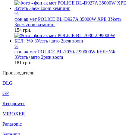
%
фон ак мет POLICE BL-D927A 35000W XPE ЗУсеть
3реж zoom кемпинг
154
грн.
%
фон ак мет POLICE BL-7030-2 99000W БЕЛ+УФ
ЗУсеть+авто 2реж zoom
181
грн.
Производители
DLG
GP
Keeppower
MIBOXER
Panasonic
Samsung