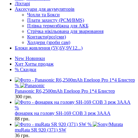
Ліхтарі
Аксесуари для акумуляторів
Чохли та Бокси
Плати захисту (PCM/BMS)
Плівка термозбіжна для АКБ
Стрічка нікільована для зварювання
Контакти(роз'єми)
Холдери (зроби сам)
Блоки живлення (5V,6V,9V12...)
New
Новинки
Хит
Хиты продаж
%
Скидки
%
Panasonic R6,2500mAh Eneloop Pro 1*4 Блистер
300
грн.
%
фонарик на голову SH-169 COB 3 реж 3AAA
88
грн.
%
muRata SR 920 (371) SW
36
грн.