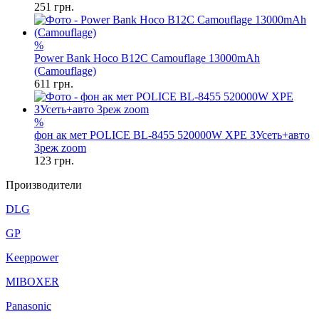
251
грн.
%
Power Bank Hoco B12C Camouflage 13000mAh
(Camouflage)
611
грн.
%
фон ак мет POLICE BL-8455 520000W XPE ЗУсеть+авто
3реж zoom
123
грн.
Производители
DLG
GP
Keeppower
MIBOXER
Panasonic