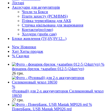
Ліхтарі
Аксесуари для акумуляторів
Чохли та Бокси
Плати захисту (PCM/BMS)
Плівка термозбіжна для АКБ
Стрічка нікільована для зварювання
Контакти(роз'єми)
Холдери (зроби сам)
Блоки живлення (5V,6V,9V12...)
New
Новинки
Хит
Хиты продаж
%
Скидки
%
фонарик-брелок +карабин 012-5 (24шт/уп)
26
грн.
%
(Розовый) для 2-х аккумуляторов Силиконовый чехол
18650
27
грн.
%
ПоверБанк. USB Mastak MP026 red