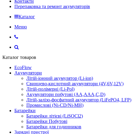
Контакти
Перепаковка та ремонт акумуляторів
Каталог
Меню
Каталог товаров
EcoFlow
Акумулятори
Літій-іонний акумулятор (Li-ion)
Свинцево-кислотний акумулятори (4V,6V,12V)
Літій-полімерні (Li-Pol)
Акумулятори побутові (AA,AAA,C,D)
Літій-залізо-фосфатний акумулятор (LiFePO4, LFP)
Промислові (Ni-CD/Ni-MH)
Батарейки
Батарейки літієві (LiSOCl2)
Батарейки Побутові
Батарейки для годинников
Зарядні пристрої