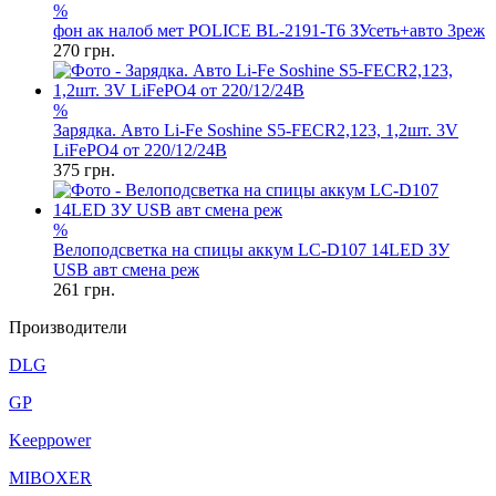
%
фон ак налоб мет POLICE BL-2191-T6 ЗУсеть+авто 3реж
270
грн.
%
Зарядка. Авто Li-Fe Soshine S5-FECR2,123, 1,2шт. 3V
LiFePO4 от 220/12/24В
375
грн.
%
Велоподсветка на спицы аккум LC-D107 14LED ЗУ
USB авт смена реж
261
грн.
Производители
DLG
GP
Keeppower
MIBOXER