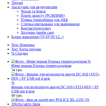
Ліхтарі
Аксесуари для акумуляторів
Чохли та Бокси
Плати захисту (PCM/BMS)
Плівка термозбіжна для АКБ
Стрічка нікільована для зварювання
Контакти(роз'єми)
Холдери (зроби сам)
Блоки живлення (5V,6V,9V12...)
New
Новинки
Хит
Хиты продаж
%
Скидки
%
80мм черная Пленка термоусадочная
54
грн.
%
фонарь для велосипеда аккум DC-918 (AYQ-093) +ЗУ
USB red 4 реж
69
грн.