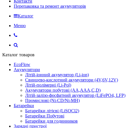
Контакти
Перепаковка та ремонт акумуляторів
Каталог
Меню
Каталог товаров
EcoFlow
Акумулятори
Літій-іонний акумулятор (Li-ion)
Свинцево-кислотний акумулятори (4V,6V,12V)
Літій-полімерні (Li-Pol)
Акумулятори побутові (AA,AAA,C,D)
Літій-залізо-фосфатний акумулятор (LiFePO4, LFP)
Промислові (Ni-CD/Ni-MH)
Батарейки
Батарейки літієві (LiSOCl2)
Батарейки Побутові
Батарейки для годинников
Зарядні пристрої