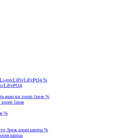
%
Po/LiFePO4
%
 zoom 1реж
%
%
 zoom шипы