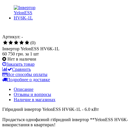
Артикул: -
(0)
Інвертор YelonESS HV6K-1L
60 750 грн.
за 1 шт
Нет в наличии
Заказать товар
Сравнить
Все способы оплаты
Подробнее о доставке
Описание
Отзывы и вопросы
Наличие в магазинах
Гібридний інвертор YelonESS HV6K-1L - 6.0 кВт
Продається однофазний гібридний інвертор **YelonESS HV6K-1L
використання в квартирах!