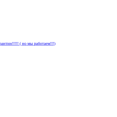
антин!!!!! ( но мы работаем!!!)