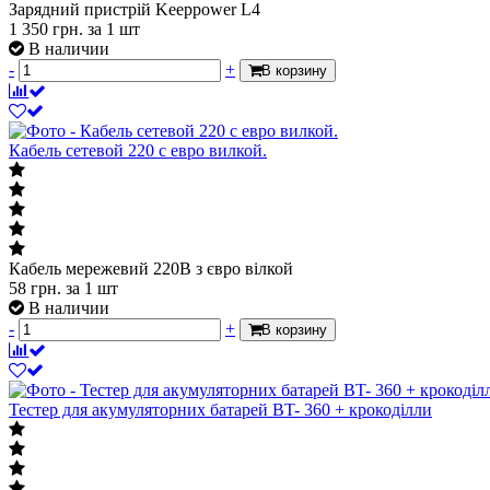
Зарядний пристрій Keeppower L4
1 350
грн.
за 1 шт
В наличии
-
+
В корзину
Кабель сетевой 220 с евро вилкой.
Кабель мережевий 220В з євро вілкой
58
грн.
за 1 шт
В наличии
-
+
В корзину
Тестер для акумуляторних батарей BT- 360 + крокоділли