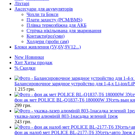
Ліхтарі
Аксесуари для акумуляторів
Чохли та Бокси
Плати захисту (PCM/BMS)
Плівка термозбіжна для АКБ
Стрічка нікільована для зварювання
Контакти(роз'єми)
Холдери (зроби сам)
Блоки живлення (5V,6V,9V12...)
New
Новинки
Хит
Хиты продаж
%
Скидки
Балансировочное зарядное устройство для 1-4-х Li-ion/Li
1 215
грн.
фон ак мет POLICE BL-Q1837-T6 180000W ЗУсеть вын кн
299
грн.
указка-лазер алюміній 803-1насадка зелений 1реж
243
грн.
фон ак налоб мет POLICE BL-2177-T6 ЗУсеть+авто 3реж