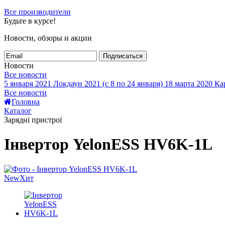
Все производители
Будьте в курсе!
Новости, обзоры и акции
Подписаться
Новости
Все новости
5 января 2021
Локдаун 2021 (с 8 по 24 января)
18 марта 2020
Кар
Все новости
Головна
Каталог
Зарядні пристрої
Інвертор YelonESS HV6K-1L
New
Хит