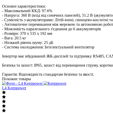
Основні характеристики:
- Максимальний ККД: 97.6%
- Напруга: 360 В (вхід від сонячних панелей), 51.2 В (акумулято
- Сумісність з акумуляторами: Літій-іонні, свинцево-кислотні та
- Автоматичне перемикання між мережею та автономною робо
- Можливість паралельного з'єднання до 6 аккумуляторів
- Розміри: 370 x 535 x 192 мм
- Вага: 20.5 кг
- Низький рівень шуму: 25 дБ
- Система охолодження: Інтелектуальний вентилятор
Інвертор має вбудований ЖК-дисплей та підтримку RS485, CAN
Безпека та захист: IP65, захист від перевищення струму, коротк
Гарантія: Відповідність стандартам безпеки та якості.
Похожие товары
L4 Keeppower