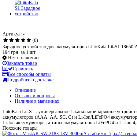
Артикул: -
(0)
Зарядное устройство для аккумуляторов LiitoKala Lii-S1 1865
194 грн.
за 1 шт
Нет в наличии
Заказать товар
Сравнить
Все способы оплаты
Подробнее о доставке
Описание
Отзывы и вопросы
Наличие в магазинах
LiitoKala Lii-S1 - универсальное 1-канальное зарядное устро
аккумуляторов (ААА, АА, SC, C) и Li-Ion/LiFePO4 аккумулятор
Li-Ion аккумуляторы, а типы аккумуляторов LiFePO4 и Li-Ion 
Похожие товары