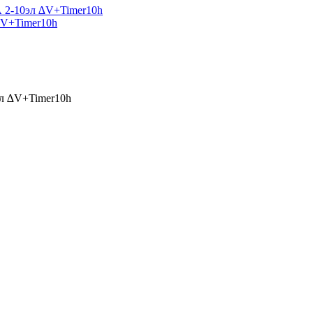
∆V+Timer10h
л ∆V+Timer10h