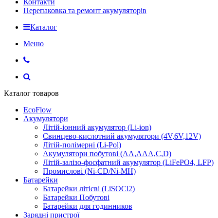
Контакти
Перепаковка та ремонт акумуляторів
Каталог
Меню
Каталог товаров
EcoFlow
Акумулятори
Літій-іонний акумулятор (Li-ion)
Свинцево-кислотний акумулятори (4V,6V,12V)
Літій-полімерні (Li-Pol)
Акумулятори побутові (AA,AAA,C,D)
Літій-залізо-фосфатний акумулятор (LiFePO4, LFP)
Промислові (Ni-CD/Ni-MH)
Батарейки
Батарейки літієві (LiSOCl2)
Батарейки Побутові
Батарейки для годинников
Зарядні пристрої