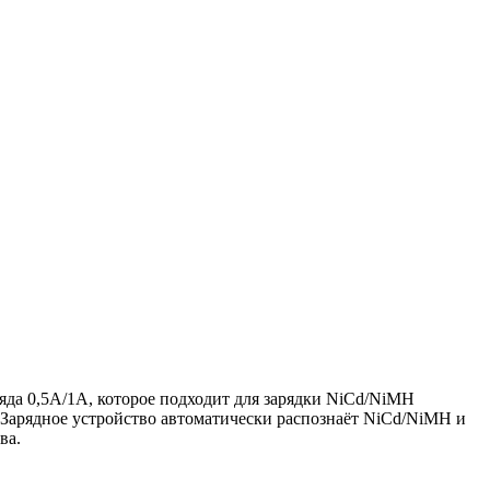
ряда 0,5А/1А, которое подходит для зарядки NiCd/NiMH
). Зарядное устройство автоматически распознаёт NiCd/NiMH и
ва.