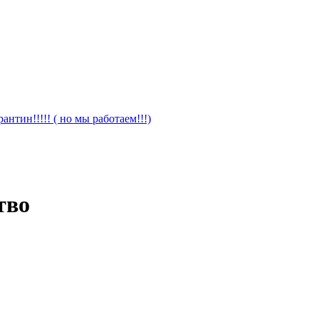
антин!!!!! ( но мы работаем!!!)
тво