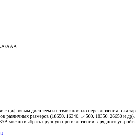
0 АА/ААА
йство с цифровым дисплеем и возможностью переключения тока за
ов различных размеров (18650, 16340, 14500, 18350, 26650 и др
4,35В можно выбрать вручную при включении зарядного устройст