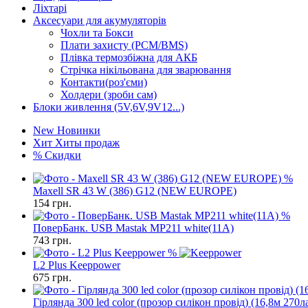
Ліхтарі
Аксесуари для акумуляторів
Чохли та Бокси
Плати захисту (PCM/BMS)
Плівка термозбіжна для АКБ
Стрічка нікільована для зварювання
Контакти(роз'єми)
Холдери (зроби сам)
Блоки живлення (5V,6V,9V12...)
New
Новинки
Хит
Хиты продаж
%
Скидки
%
Maxell SR 43 W (386) G12 (NEW EUROPE)
154
грн.
%
ПоверБанк. USB Mastak MP211 white(11A)
743
грн.
%
L2 Plus Keeppower
675
грн.
Гірлянда 300 led color (прозор силікон провід) (16,8м 270л