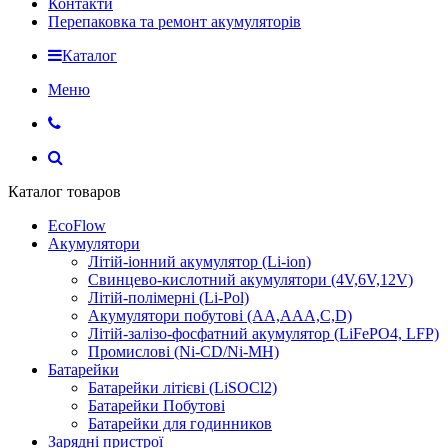
Контакти
Перепаковка та ремонт акумуляторів
Каталог
Меню
Каталог товаров
EcoFlow
Акумулятори
Літій-іонний акумулятор (Li-ion)
Свинцево-кислотний акумулятори (4V,6V,12V)
Літій-полімерні (Li-Pol)
Акумулятори побутові (AA,AAA,C,D)
Літій-залізо-фосфатний акумулятор (LiFePO4, LFP)
Промислові (Ni-CD/Ni-MH)
Батарейки
Батарейки літієві (LiSOCl2)
Батарейки Побутові
Батарейки для годинников
Зарядні пристрої