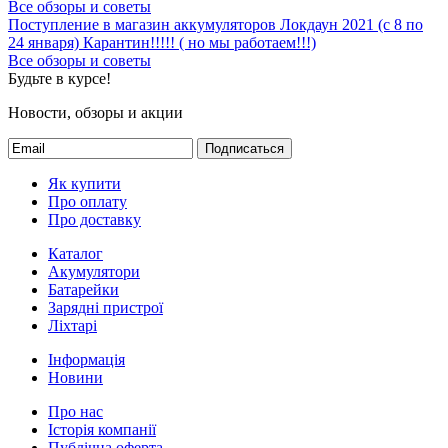
Все обзоры и советы
Поступление в магазин аккумуляторов
Локдаун 2021 (с 8 по
24 января)
Карантин!!!!! ( но мы работаем!!!)
Все обзоры и советы
Будьте в курсе!
Новости, обзоры и акции
Подписаться
Як купити
Про оплату
Про доставку
Каталог
Акумулятори
Батарейки
Зарядні пристрої
Ліхтарі
Інформація
Новини
Про нас
Історія компанії
Публічна оферта