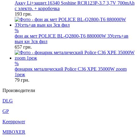
Акку Li+защит.16340 Soshine RCR123P-3.7 3,7V 700mAh
с электр. + коробочка
193
грн.
%
фон ак мет POLICE BL-Q2800-T6 880000W ЗУсеть+ав
вын кн 3св фил
657
грн.
%
фонарик металический Police C36 XPE 35000W zoom
1реж
79
грн.
Производители
DLG
GP
Keeppower
MIBOXER