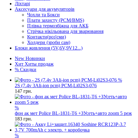
Ліхтарі
Аксесуари для акумуляторів
Чохли та Бокси
Плати захисту (PCM/BMS)
Плівка термозбіжна для АКБ
Стрічка нікільована для зварювання
Контакти(роз'єми)
Холдери (зроби сам)
Блоки живлення (5V,6V,9V12...)
New
Новинки
Хит
Хиты продаж
%
Скидки
%
2S (7.4v 3Ali-ion pcm) PCM-Li02S3-076
147
грн.
%
фон ак мет Police BL-1831-T6 +ЗУсеть+авто zoom 5 реж
183
грн.
%