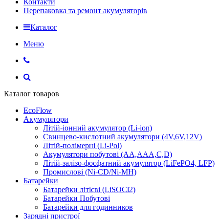
Контакти
Перепаковка та ремонт акумуляторів
Каталог
Меню
Каталог товаров
EcoFlow
Акумулятори
Літій-іонний акумулятор (Li-ion)
Свинцево-кислотний акумулятори (4V,6V,12V)
Літій-полімерні (Li-Pol)
Акумулятори побутові (AA,AAA,C,D)
Літій-залізо-фосфатний акумулятор (LiFePO4, LFP)
Промислові (Ni-CD/Ni-MH)
Батарейки
Батарейки літієві (LiSOCl2)
Батарейки Побутові
Батарейки для годинников
Зарядні пристрої