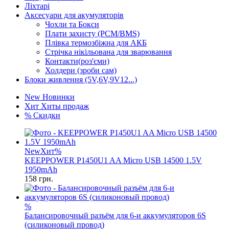
Ліхтарі
Аксесуари для акумуляторів
Чохли та Бокси
Плати захисту (PCM/BMS)
Плівка термозбіжна для АКБ
Стрічка нікільована для зварювання
Контакти(роз'єми)
Холдери (зроби сам)
Блоки живлення (5V,6V,9V12...)
New
Новинки
Хит
Хиты продаж
%
Скидки
New
Хит
%
KEEPPOWER P1450U1 AA Micro USB 14500 1.5V
1950mAh
158
грн.
%
Балансировочный разъём для 6-и аккумуляторов 6S
(силиконовый провод)