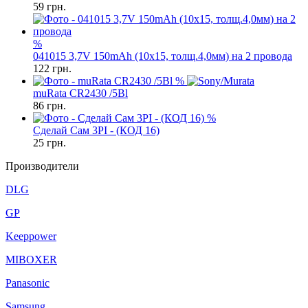
59
грн.
%
041015 3,7V 150mAh (10x15, толщ.4,0мм) на 2 провода
122
грн.
%
muRata CR2430 /5Bl
86
грн.
%
Сделай Сам 3PI - (КОД 16)
25
грн.
Производители
DLG
GP
Keeppower
MIBOXER
Panasonic
Samsung