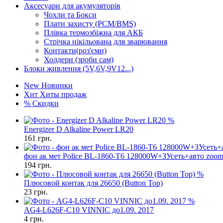
Аксесуари для акумуляторів
Чохли та Бокси
Плати захисту (PCM/BMS)
Плівка термозбіжна для АКБ
Стрічка нікільована для зварювання
Контакти(роз'єми)
Холдери (зроби сам)
Блоки живлення (5V,6V,9V12...)
New
Новинки
Хит
Хиты продаж
%
Скидки
%
Energizer D Alkaline Power LR20
161
грн.
фон ак мет Police BL-1860-T6 128000W+ЗУсеть+авто zoom
194
грн.
%
Плюсовой контак для 26650 (Button Top)
23
грн.
%
AG4-L626F-C10 VINNIC до1.09. 2017
4
грн.