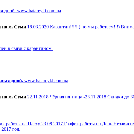
ыходной.
www.batareyki.com.ua
я по м. Суми
18.03.2020
Карантин!!!!! ( но мы работаем!!!)
Внима
лей в связи с карантином.
-выходной.
www.batareyki.com.ua
я по м. Суми
22.11.2018
Чёрная пятница -23.11.2018
Скидки до 3
ик работы на Пасху
23.08.2017
График работы на День Независи
2017 год.