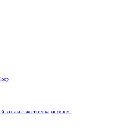
eloop
лей в связи с жестким карантином .