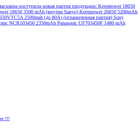
магазина поступила новая партия продукции: Keeppower 18650
ower 18650 3500 mAh (внутри Sanyo) Keeppower 26650 5200mAh
650VTC5A 2500mah (до 80А) (ограниченная партия) Sony
sonic NCR103450 2350mAh Panasonic UF703450F 1480 mAh
е !!!