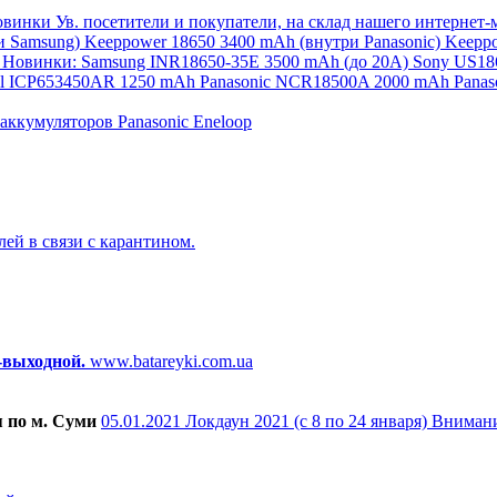
винки Ув. посетители и покупатели, на склад нашего интернет-
и Samsung) Keeppower 18650 3400 mAh (внутри Panasonic) Keepp
 Новинки: Samsung INR18650-35E 3500 mAh (до 20А) Sony US18
ll ICP653450AR 1250 mAh Panasonic NCR18500A 2000 mAh Pana
 аккумуляторов
Panasonic Eneloop
лей в связи с карантином.
-выходной.
www.batareyki.com.ua
я по м. Суми
05.01.2021
Локдаун 2021 (с 8 по 24 января)
Внимани