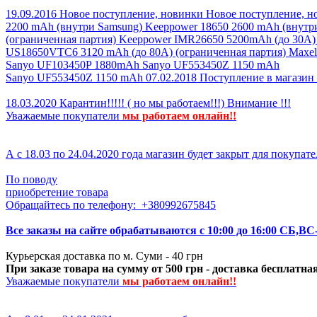
19.09.2016
Новое поступление, новинки
Новое поступление, но
2200 mAh (внутри Samsung) Keeppower 18650 2600 mAh (внутр
(ограниченная партия) Keeppower IMR26650 5200mAh (до 30А)
US18650VTC6 3120 mAh (до 80A) (ограниченная партия) Maxe
Sanyo UF103450P 1880mAh Sanyo UF553450Z 1150 mAh
Sanyo UF553450Z 1150 mAh
07.02.2018
Поступление в магазин
18.03.2020
Карантин!!!!! ( но мы работаем!!!)
Внимание !!!
Уважаемые покупатели
мы р
аботаем онлайн!!
А с 18.03 по 24.04.2020 года магазин будет закрыт для покупате
По поводу
приобретение товара
Обращайтесь по телефону: +380992675845
Все заказы на сайте обрабатываются с 10:00 до 16:00 СБ,ВС
Курьерская доставка по м. Суми - 40 грн
При заказе товара на сумму от 500 грн - доставка бесплатна
Уважаемые покупатели
мы р
аботаем онлайн!!