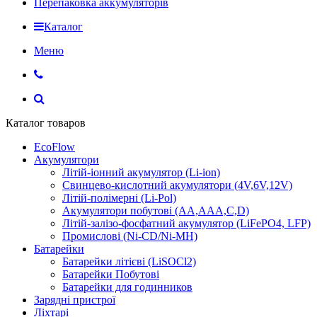
Перепаковка аккумуляторів
Каталог
Меню
Каталог товаров
EcoFlow
Акумулятори
Літій-іонний акумулятор (Li-ion)
Свинцево-кислотний акумулятори (4V,6V,12V)
Літій-полімерні (Li-Pol)
Акумулятори побутові (AA,AAA,C,D)
Літій-залізо-фосфатний акумулятор (LiFePO4, LFP)
Промислові (Ni-CD/Ni-MH)
Батарейки
Батарейки літієві (LiSOCl2)
Батарейки Побутові
Батарейки для годинников
Зарядні пристрої
Ліхтарі