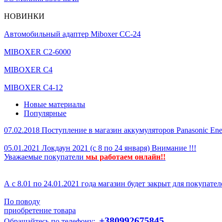
НОВИНКИ
Автомобильный адаптер Miboxer CC-24
MIBOXER C2-6000
MIBOXER C4
MIBOXER C4-12
Новые материалы
Популярные
07.02.2018
Поступление в магазин аккумуляторов
Panasonic En
05.01.2021
Локдаун 2021 (с 8 по 24 января)
Внимание !!!
Уважаемые покупатели
мы р
аботаем онлайн!!
А с 8.01 по 24.01.2021 года магазин будет закрыт для покупате
По поводу
приобретение товара
+380992675845
Обращайтесь по телефону: