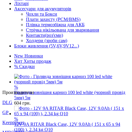
Ліхтарі
Аксесуари для акумуляторів
Чохли та Бокси
Плати захисту (PCM/BMS)
Плівка термозбіжна для АКБ
Стрічка нікільована для зварювання
Контакти(роз'єми)
Холдери (зроби сам)
Блоки живлення (5V,6V,9V12...)
New
Новинки
Хит
Хиты продаж
%
Скидки
%
Гірлянда зовнішня карниз 100 led white (чорний провід
Производители
5мм) 5м
604
грн.
DLG
GP
%
12V 9A RITAR Black Case, 12V 9.0Ah ( 151 х 65 х 94
Keeppower
(100) ), 2.34 kg Q10