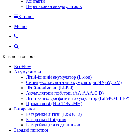
Контакти
Перепаковка аккумуляторів
Каталог
Меню
Каталог товаров
EcoFlow
Акумулятори
Літій-іонний акумулятор (Li-ion)
Свинцево-кислотний акумулятори (4V,6V,12V)
Літій-полімерні (Li-Pol)
Акумулятори побутові (AA,AAA,C,D)
Літій-залізо-фосфатний акумулятор (LiFePO4, LFP)
Промислові (Ni-CD/Ni-MH)
Батарейки
Батарейки літієві (LiSOCl2)
Батарейки Побутові
Батарейки для годинников
Зарядні пристрої