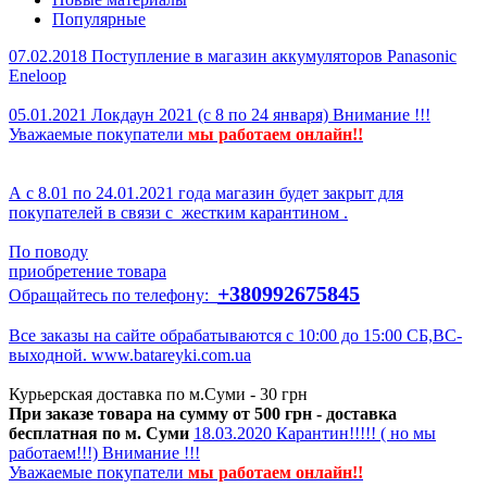
Новые материалы
Популярные
07.02.2018
Поступление в магазин аккумуляторов
Panasonic
Eneloop
05.01.2021
Локдаун 2021 (с 8 по 24 января)
Внимание !!!
Уважаемые покупатели
мы р
аботаем онлайн!!
А с 8.01 по 24.01.2021 года магазин будет закрыт для
покупателей в связи с жестким карантином .
По поводу
приобретение товара
+380992675845
Обращайтесь по телефону:
Все заказы на сайте обрабатываются с 10:00 до 15:00 СБ,ВС-
выходной.
www.batareyki.com.ua
Курьерская доставка по м.Суми - 30 грн
При заказе товара на сумму от 500 грн - доставка
бесплатная по м. Суми
18.03.2020
Карантин!!!!! ( но мы
работаем!!!)
Внимание !!!