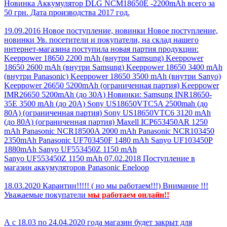
День Независимости
22.05.2017
Поступление в магазин
Новинка Аккумулятор DLG NCM18650E -2200mAh всего за
50 грн. Дата производства 2017 год.
19.09.2016
Новое поступление, новинки
Новое поступление,
новинки Ув. посетители и покупатели, на склад нашего
интернет-магазина поступила новая партия продукции:
Keeppower 18650 2200 mAh (внутри Samsung) Keeppower
18650 2600 mAh (внутри Samsung) Keeppower 18650 3400 mAh
(внутри Panasonic) Keeppower 18650 3500 mAh (внутри Sanyo)
Keeppower 26650 5200mAh (ограниченная партия) Keeppower
IMR26650 5200mAh (до 30А) Новинки: Samsung INR18650-
35E 3500 mAh (до 20А) Sony US18650VTC5A 2500mah (до
80А) (ограниченная партия) Sony US18650VTC6 3120 mAh
(до 80A) (ограниченная партия) Maxell ICP653450AR 1250
mAh Panasonic NCR18500A 2000 mAh Panasonic NCR103450
2350mAh Panasonic UF703450F 1480 mAh Sanyo UF103450P
1880mAh Sanyo UF553450Z 1150 mAh
Sanyo UF553450Z 1150 mAh
07.02.2018
Поступление в
магазин аккумуляторов
Panasonic Eneloop
18.03.2020
Карантин!!!!! ( но мы работаем!!!)
Внимание !!!
Уважаемые покупатели
мы р
аботаем онлайн!!