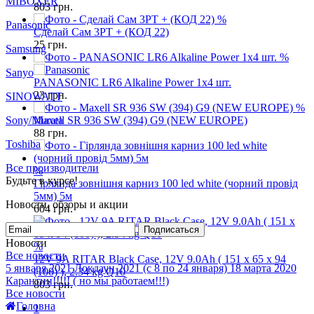
803
грн.
MIBOXER
%
Сделай Сам 3PT + (КОД 22)
Panasonic
25
грн.
%
Samsung
PANASONIC LR6 Alkaline Power 1x4 шт.
Sanyo
23
грн.
%
SINOWATT
Maxell SR 936 SW (394) G9 (NEW EUROPE)
Sony/Murata
88
грн.
Toshiba
%
Все производители
Гірлянда зовнішня карниз 100 led white (чорний провід
Будьте в курсе!
5мм) 5м
604
грн.
Новости, обзоры и акции
Подписаться
%
Новости
12V 9A RITAR Black Case, 12V 9.0Ah ( 151 х 65 х 94
Все новости
(100) ), 2.34 kg Q10
5 января 2021
Локдаун 2021 (с 8 по 24 января)
18 марта 2020
803
грн.
Карантин!!!!! ( но мы работаем!!!)
Все новости
1