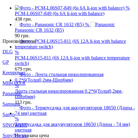
%
PCM-L06S07-849 (6s 6A li-ion with balance)
438
грн.
%
Panasonic CR 1632 (B5)
90
грн.
Производители
DLG
%
PCM-L06S15-811 (6S 12A li-ion with balance temperature
GP
switch)
679
грн.
Keeppower
MIBOXER
%
Лента стальная никилированная 0.2*6(Толщ0,2мм-
Panasonic
Шир6мм)
113
грн.
Samsung
Sanyo
%
Термоусадка для аккумуляторов 18650 (Длина - 74 мм)
SINOWATT
цветная
Sony/Murata
Не указана цена