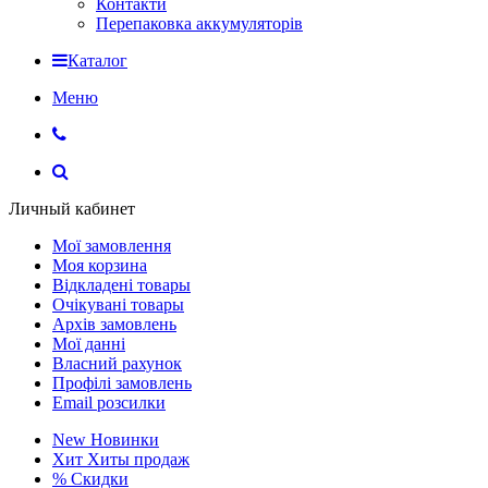
Контакти
Перепаковка аккумуляторів
Каталог
Меню
Личный кабинет
Мої замовлення
Моя корзина
Відкладені товары
Очікувані товары
Архів замовлень
Мої данні
Власний рахунок
Профілі замовлень
Email розсилки
New
Новинки
Хит
Хиты продаж
%
Скидки