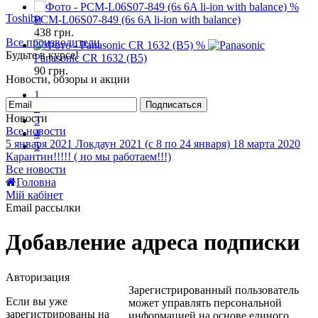
%
Toshiba
PCM-L06S07-849 (6s 6A li-ion with balance)
438
грн.
Все производители
%
Будьте в курсе!
Panasonic CR 1632 (B5)
90
грн.
Новости, обзоры и акции
1
Подписаться
2
Новости
3
Все новости
4
5 января 2021
Локдаун 2021 (с 8 по 24 января)
18 марта 2020
5
Карантин!!!!! ( но мы работаем!!!)
Все новости
Головна
Мій кабінет
Email рассылки
Добавление адреса подписки
Авторизация
Зарегистрированный пользователь
Если вы уже
может управлять персональной
зарегистрированы на
информацией на основе единого