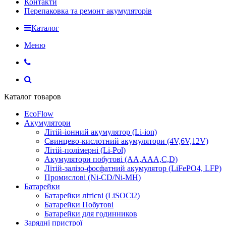
Контакти
Перепаковка та ремонт акумуляторів
Каталог
Меню
Каталог товаров
EcoFlow
Акумулятори
Літій-іонний акумулятор (Li-ion)
Свинцево-кислотний акумулятори (4V,6V,12V)
Літій-полімерні (Li-Pol)
Акумулятори побутові (AA,AAA,C,D)
Літій-залізо-фосфатний акумулятор (LiFePO4, LFP)
Промислові (Ni-CD/Ni-MH)
Батарейки
Батарейки літієві (LiSOCl2)
Батарейки Побутові
Батарейки для годинников
Зарядні пристрої