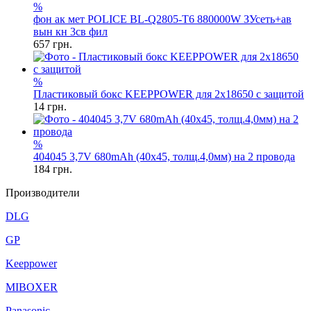
%
фон ак мет POLICE BL-Q2805-T6 880000W ЗУсеть+ав
вын кн 3св фил
657
грн.
%
Пластиковый бокс KEEPPOWER для 2x18650 с защитой
14
грн.
%
404045 3,7V 680mAh (40x45, толщ.4,0мм) на 2 провода
184
грн.
Производители
DLG
GP
Keeppower
MIBOXER
Panasonic