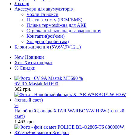
Ліхтарі
Аксесуари для акумуляторів
Чохли та Бокси
Плати захисту (PCM/BMS)
Плівка термозбіжна для АКБ
Стрічка нікільована для зварювання
Контакти(роз'єми)
Холдери (зроби сам)
Блоки живлення (5V,6V,9V12...)
New
Новинки
Хит
Хиты продаж
%
Скидки
%
6V 9A Mastak MT690
362
грн.
%
Налобный фонарь XTAR WARBOY-W H3W (теплый
свет)
1 463
грн.