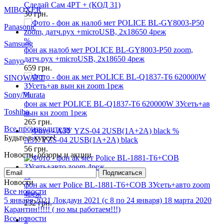
GP
%
Сделай Сам 4PT + (КОД 31)
Keeppower
30
грн.
MIBOXER
%
Panasonic
фон ак налоб мет POLICE BL-GY8003-P50 zoom,
датч.рух +microUSB, 2х18650 4реж
Samsung
659
грн.
Sanyo
%
SINOWATT
фон ак мет POLICE BL-Q1837-T6 620000W ЗУсеть+ав
вын кн zoom 1реж
Sony/Murata
265
грн.
Toshiba
%
АЗУ YZS-04 2USB(1A+2A) black
Все производители
56
грн.
Будьте в курсе!
Новости, обзоры и акции
%
фон ак мет Police BL-1881-T6+COB ЗУсеть+авто zoom
Подписаться
4реж
Новости
232
грн.
Все новости