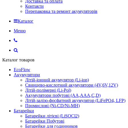
Доставка та оплата
Контакти
Перепаковка та ремонт акумуляторів
Каталог
Меню
Каталог товаров
EcoFlow
Акумулятори
Літій-іонний акумулятор (Li-ion)
Свинцево-кислотний акумулятори (4V,6V,12V)
Літій-полімерні (Li-Pol)
Акумулятори побутові (AA,AAA,C,D)
Літій-залізо-фосфатний акумулятор (LiFePO4, LFP)
Промислові (Ni-CD/Ni-MH)
Батарейки
Батарейки літієві (LiSOCl2)
Батарейки Побутові
Батарейки для годинников