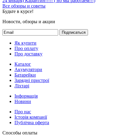
Обзоры и советы
Все обзоры и советы
Поступление в магазин аккумуляторов
Локдаун 2021 (с 8 по
24 января)
Карантин!!!!! ( но мы работаем!!!)
Все обзоры и советы
Будьте в курсе!
Новости, обзоры и акции
Подписаться
Як купити
Про оплату
Про доставку
Каталог
Акумулятори
Батарейки
Зарядні пристрої
Ліхтарі
Інформація
Новини
Про нас
Історія компанії