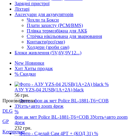
Зарядні пристрої
Ліхтарі
Аксесуари для акумуляторів
Чохли та Бокси
Плати захисту (PCM/BMS)
Плівка термозбіжна для АКБ
Стрічка нікільована для зварювання
Контакти(роз'єми)
Холдери (зроби сам)
Блоки живлення (5V,6V,9V12...)
New
Новинки
Хит
Хиты продаж
%
Скидки
%
АЗУ YZS-04 2USB(1A+2A) black
56
грн.
%
Производители
фон ак мет Police BL-1881-T6+COB ЗУсеть+авто zoom
DLG
4реж
232
грн.