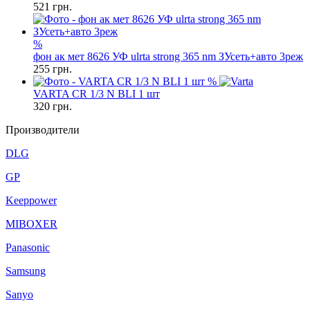
521
грн.
%
фон ак мет 8626 УФ ulrta strong 365 nm ЗУсеть+авто 3реж
255
грн.
%
VARTA CR 1/3 N BLI 1 шт
320
грн.
Производители
DLG
GP
Keeppower
MIBOXER
Panasonic
Samsung
Sanyo