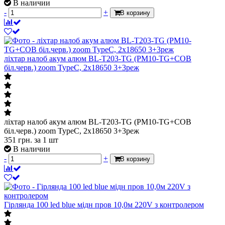
В наличии
-
+
В корзину
ліхтар налоб акум алюм BL-T203-TG (PM10-TG+СОВ
біл.черв.) zoom TypeC, 2х18650 3+3реж
ліхтар налоб акум алюм BL-T203-TG (PM10-TG+СОВ
біл.черв.) zoom TypeC, 2х18650 3+3реж
351
грн.
за 1 шт
В наличии
-
+
В корзину
Гірлянда 100 led blue мідн пров 10,0м 220V з контролером