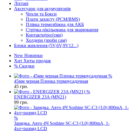
Ліхтарі
Аксесуари для акумуляторів
Чохли та Бокси
Плати захисту (PCM/BMS)
Плівка термозбіжна для АКБ
Стрічка нікільована для зварювання
Контакти(роз'єми)
Холдери (зроби сам)
Блоки живлення (5V,6V,9V12...)
New
Новинки
Хит
Хиты продаж
%
Скидки
%
45мм черная Пленка термоусадочная
45
грн.
%
ENERGIZER 23A (MN21)
99
грн.
%
Зарядка. Авто 4Ч Soshine SC-C3 (3.0) 800mA, 1-
4эл+разряд LCD