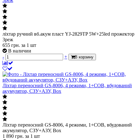
3реж
ліхтар ручний вб.акум пласт YJ-2829TP 5W+25led прожектор
3реж
655
грн.
за 1 шт
В наличии
-
+
В корзину
Ліхтар переносний GS-8006, 4 режими, 1+COB, вбудований
акумулятор, СЗУ+АЗУ, Box
Ліхтар переносний GS-8006, 4 режими, 1+COB, вбудований
акумулятор, СЗУ+АЗУ, Box
1 890
грн.
за 1 шт