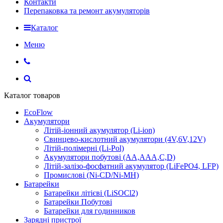
Контакти
Перепаковка та ремонт акумуляторів
Каталог
Меню
Каталог товаров
EcoFlow
Акумулятори
Літій-іонний акумулятор (Li-ion)
Свинцево-кислотний акумулятори (4V,6V,12V)
Літій-полімерні (Li-Pol)
Акумулятори побутові (AA,AAA,C,D)
Літій-залізо-фосфатний акумулятор (LiFePO4, LFP)
Промислові (Ni-CD/Ni-MH)
Батарейки
Батарейки літієві (LiSOCl2)
Батарейки Побутові
Батарейки для годинников
Зарядні пристрої