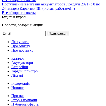
Поступление в магазин аккумуляторов
Локдаун 2021 (с 8 по
24 января)
Карантин!!!!! ( но мы работаем!!!)
Все обзоры и советы
Будьте в курсе!
Новости, обзоры и акции
Подписаться
Як купити
Про оплату
Про доставку
Каталог
Акумулятори
Батарейки
Зарядні пристрої
Ліхтарі
Інформація
Новини
Про нас
Історія компанії
Публічна оферта