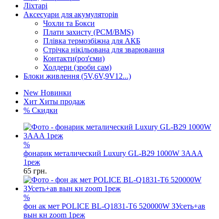
Ліхтарі
Аксесуари для акумуляторів
Чохли та Бокси
Плати захисту (PCM/BMS)
Плівка термозбіжна для АКБ
Стрічка нікільована для зварювання
Контакти(роз'єми)
Холдери (зроби сам)
Блоки живлення (5V,6V,9V12...)
New
Новинки
Хит
Хиты продаж
%
Скидки
%
фонарик металический Luxury GL-B29 1000W 3AAA
1реж
65
грн.
%
фон ак мет POLICE BL-Q1831-T6 520000W ЗУсеть+ав
вын кн zoom 1реж