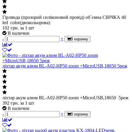
Гірлянда (прозорий силіконовий провід) об`ємна СВІЧКА 40
led color(двокольорова)
102
грн.
за 1 шт
В наличии
-
+
В корзину
ліхтар акум алюм BL-A02-HP50 zoom +MicroUSB,18650 5реж
ліхтар акум алюм BL-A02-HP50 zoom +MicroUSB,18650 5реж
392
грн.
за 1 шт
В наличии
-
+
В корзину