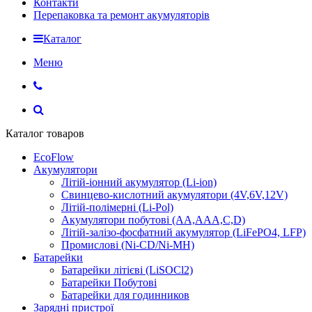
Контакти
Перепаковка та ремонт акумуляторів
Каталог
Меню
Каталог товаров
EcoFlow
Акумулятори
Літій-іонний акумулятор (Li-ion)
Свинцево-кислотний акумулятори (4V,6V,12V)
Літій-полімерні (Li-Pol)
Акумулятори побутові (AA,AAA,C,D)
Літій-залізо-фосфатний акумулятор (LiFePO4, LFP)
Промислові (Ni-CD/Ni-MH)
Батарейки
Батарейки літієві (LiSOCl2)
Батарейки Побутові
Батарейки для годинников
Зарядні пристрої