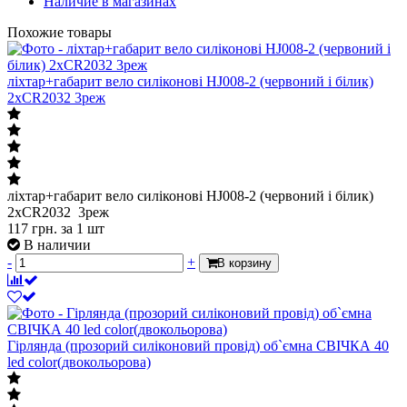
Наличие в магазинах
Похожие товары
ліхтар+габарит вело силіконові HJ008-2 (червоний і білик)
2хCR2032 3реж
ліхтар+габарит вело силіконові HJ008-2 (червоний і білик)
2хCR2032 3реж
117
грн.
за 1 шт
В наличии
-
+
В корзину
Гірлянда (прозорий силіконовий провід) об`ємна СВІЧКА 40
led color(двокольорова)