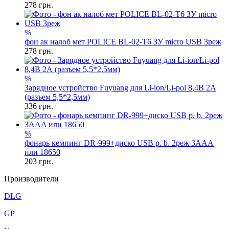
278
грн.
%
фон ак налоб мет POLICE BL-02-T6 ЗУ micro USB 3реж
278
грн.
%
Зарядное устройство Fuyuang для Li-ion/Li-pol 8,4В 2А
(разъем 5,5*2,5мм)
336
грн.
%
фонарь кемпинг DR-999+диско USB p. b. 2реж 3AAA
или 18650
203
грн.
Производители
DLG
GP