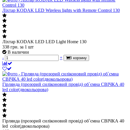
Лiхтар KODAK LED Wireless lights with Remote Control 130
Лiхтар KODAK LED LED Light Home 130
338
грн.
за 1 шт
В наличии
-
+
В корзину
Гірлянда (прозорий силіконовий провід) об`ємна СВІЧКА 40
led color(двокольорова)
Гірлянда (прозорий силіконовий провід) об`ємна СВІЧКА 40
led color(двокольорова)