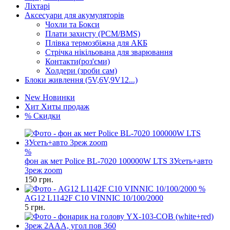
Ліхтарі
Аксесуари для акумуляторів
Чохли та Бокси
Плати захисту (PCM/BMS)
Плівка термозбіжна для АКБ
Стрічка нікільована для зварювання
Контакти(роз'єми)
Холдери (зроби сам)
Блоки живлення (5V,6V,9V12...)
New
Новинки
Хит
Хиты продаж
%
Скидки
%
фон ак мет Police BL-7020 100000W LTS ЗУсеть+авто
3реж zoom
150
грн.
%
AG12 L1142F C10 VINNIC 10/100/2000
5
грн.