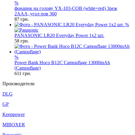
%
фонарик на голову YX-103-COB (white+red) 3реж
2AAA, угол пов 360
87
грн.
%
PANASONIC LR20 Everyday Power 1x2 шт.
58
грн.
%
Power Bank Hoco B12C Camouflage 13000mAh
(Camouflage)
611
грн.
Производители
DLG
GP
Keeppower
MIBOXER
Panasonic