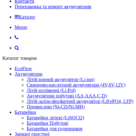
Контакти
Перепаковка та ремонт акумуляторів
Каталог
Меню
Каталог товаров
EcoFlow
Акумулятори
Літій-іонний акумулятор (Li-ion)
Свинцево-кислотний акумулятори (4V,6V,12V)
Літій-полімерні (Li-Pol)
Акумулятори побутові (AA,AAA,C,D)
Літій-залізо-фосфатний акумулятор (LiFePO4, LFP)
Промислові (Ni-CD/Ni-MH)
Батарейки
Батарейки літієві (LiSOCl2)
Батарейки Побутові
Батарейки для годинников
Зарядні пристрої