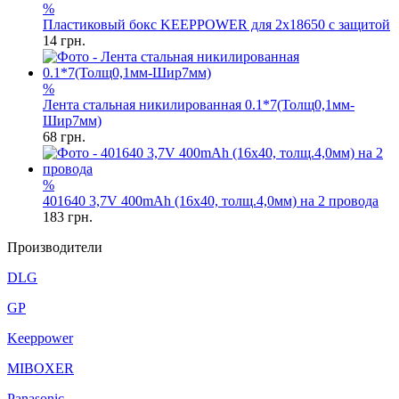
%
Пластиковый бокс KEEPPOWER для 2x18650 с защитой
14
грн.
%
Лента стальная никилированная 0.1*7(Толщ0,1мм-
Шир7мм)
68
грн.
%
401640 3,7V 400mAh (16x40, толщ.4,0мм) на 2 провода
183
грн.
Производители
DLG
GP
Keeppower
MIBOXER
Panasonic