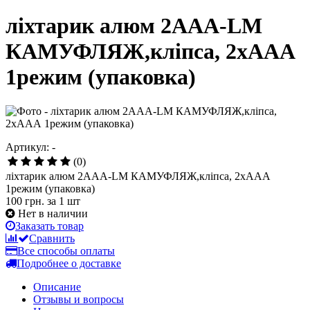
ліхтарик алюм 2ААА-LM
КАМУФЛЯЖ,кліпса, 2хААА
1режим (упаковка)
Артикул: -
(0)
ліхтарик алюм 2ААА-LM КАМУФЛЯЖ,кліпса, 2хААА
1режим (упаковка)
100 грн.
за 1 шт
Нет в наличии
Заказать товар
Сравнить
Все способы оплаты
Подробнее о доставке
Описание
Отзывы и вопросы