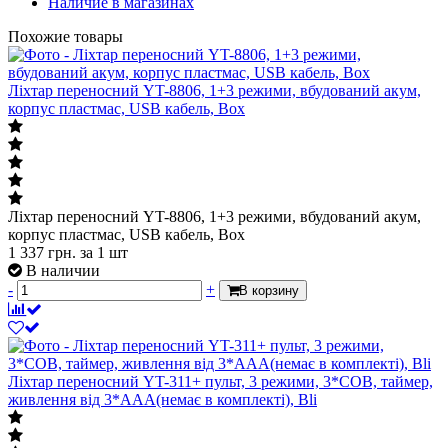
Наличие в магазинах
Похожие товары
Ліхтар переносний YT-8806, 1+3 режими, вбудований акум,
корпус пластмас, USB кабель, Box
Ліхтар переносний YT-8806, 1+3 режими, вбудований акум,
корпус пластмас, USB кабель, Box
1 337
грн.
за 1 шт
В наличии
-
+
В корзину
Ліхтар переносний YT-311+ пульт, 3 режими, 3*COB, таймер,
живлення від 3*ААА(немає в комплекті), Bli