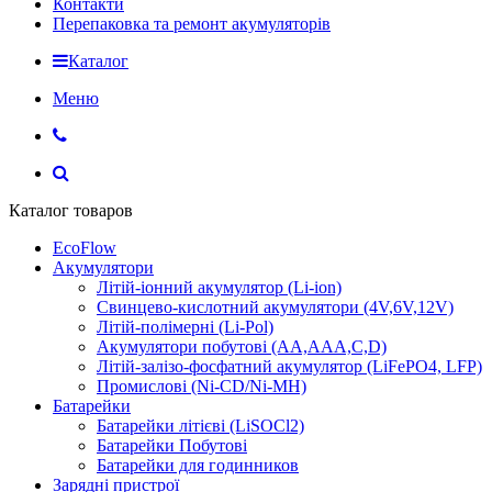
Контакти
Перепаковка та ремонт акумуляторів
Каталог
Меню
Каталог товаров
EcoFlow
Акумулятори
Літій-іонний акумулятор (Li-ion)
Свинцево-кислотний акумулятори (4V,6V,12V)
Літій-полімерні (Li-Pol)
Акумулятори побутові (AA,AAA,C,D)
Літій-залізо-фосфатний акумулятор (LiFePO4, LFP)
Промислові (Ni-CD/Ni-MH)
Батарейки
Батарейки літієві (LiSOCl2)
Батарейки Побутові
Батарейки для годинников
Зарядні пристрої