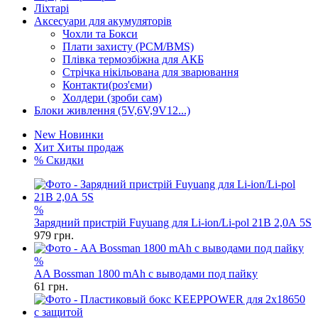
Ліхтарі
Аксесуари для акумуляторів
Чохли та Бокси
Плати захисту (PCM/BMS)
Плівка термозбіжна для АКБ
Стрічка нікільована для зварювання
Контакти(роз'єми)
Холдери (зроби сам)
Блоки живлення (5V,6V,9V12...)
New
Новинки
Хит
Хиты продаж
%
Скидки
%
Зарядний пристрій Fuyuang для Li-ion/Li-pol 21В 2,0А 5S
979
грн.
%
AA Bossman 1800 mAh с выводами под пайку
61
грн.