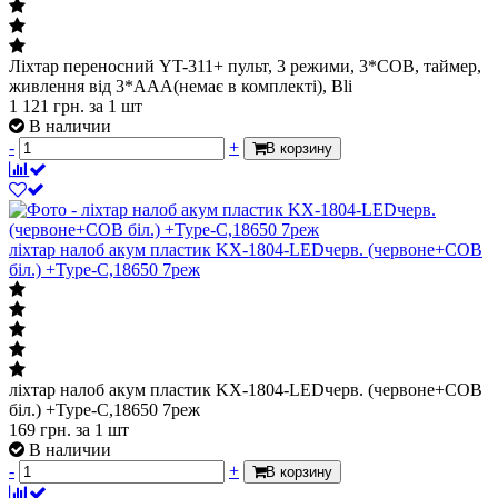
Ліхтар переносний YT-311+ пульт, 3 режими, 3*COB, таймер,
живлення від 3*ААА(немає в комплекті), Bli
1 121
грн.
за 1 шт
В наличии
-
+
В корзину
ліхтар налоб акум пластик KX-1804-LEDчерв. (червоне+СОВ
біл.) +Type-C,18650 7реж
ліхтар налоб акум пластик KX-1804-LEDчерв. (червоне+СОВ
біл.) +Type-C,18650 7реж
169
грн.
за 1 шт
В наличии
-
+
В корзину