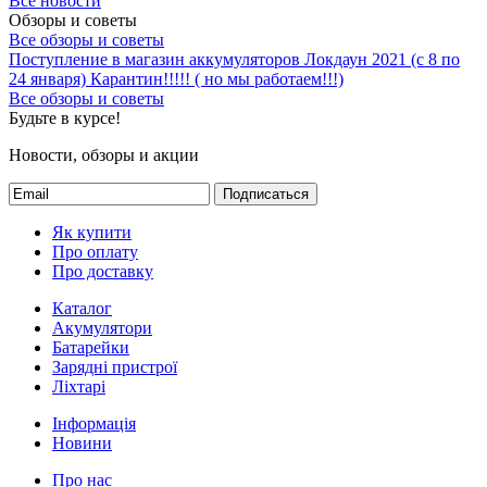
Все новости
Обзоры и советы
Все обзоры и советы
Поступление в магазин аккумуляторов
Локдаун 2021 (с 8 по
24 января)
Карантин!!!!! ( но мы работаем!!!)
Все обзоры и советы
Будьте в курсе!
Новости, обзоры и акции
Подписаться
Як купити
Про оплату
Про доставку
Каталог
Акумулятори
Батарейки
Зарядні пристрої
Ліхтарі
Інформація
Новини
Про нас