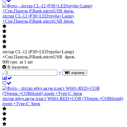
ліхтар CL-12 (P30+LEDтруба+Lamp)
+Сон.Панель,P.Bank,microUSB 4реж.
ліхтар CL-12 (P30+LEDтруба+Lamp)
+Сон.Панель,P.Bank,microUSB 4реж.
909
грн.
за 1 шт
В наличии
-
+
В корзину
ліхтар вбуд.акум пласт W601-RED+COB (T6черв.+COBбілий)
zoom +Type-C 3реж