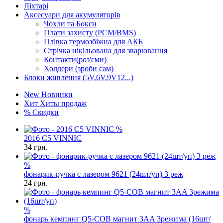
Ліхтарі
Аксесуари для акумуляторів
Чохли та Бокси
Плати захисту (PCM/BMS)
Плівка термозбіжна для АКБ
Стрічка нікільована для зварювання
Контакти(роз'єми)
Холдери (зроби сам)
Блоки живлення (5V,6V,9V12...)
New
Новинки
Хит
Хиты продаж
%
Скидки
%
2016 C5 VINNIC
34
грн.
%
фонарик-ручка с лазером 9621 (24шт/уп) 3 реж
24
грн.
%
фонарь кемпинг Q5-COB магнит 3AA 3режима (16шт/