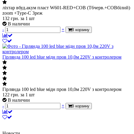
ліхтар вбуд.акум пласт W601-RED+COB (T6черв.+COBбілий)
zoom +Type-C 3реж
132
грн.
за 1 шт
В наличии
-
+
В корзину
Гірлянда 100 led blue мідн пров 10,0м 220V з контролером
Гірлянда 100 led blue мідн пров 10,0м 220V з контролером
122
грн.
за 1 шт
В наличии
-
+
В корзину
Новости