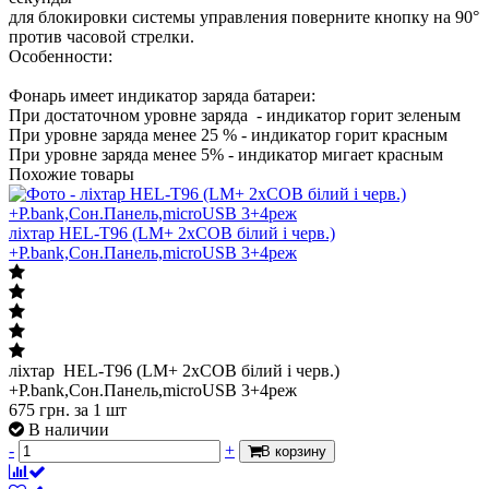
для блокировки системы управления поверните кнопку на 90°
против часовой стрелки.
Особенности:
Фонарь имеет индикатор заряда батареи:
При достаточном уровне заряда - индикатор горит зеленым
При уровне заряда менее 25 % - индикатор горит красным
При уровне заряда менее 5% - индикатор мигает красным
Похожие товары
ліхтар HEL-T96 (LM+ 2хCOB білий і черв.)
+P.bank,Сон.Панель,microUSB 3+4реж
ліхтар HEL-T96 (LM+ 2хCOB білий і черв.)
+P.bank,Сон.Панель,microUSB 3+4реж
675
грн.
за 1 шт
В наличии
-
+
В корзину