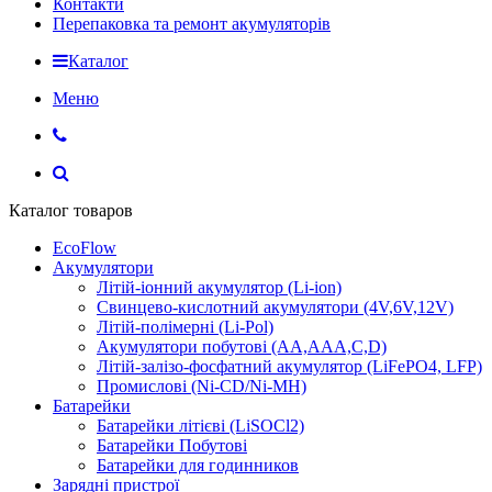
Контакти
Перепаковка та ремонт акумуляторів
Каталог
Меню
Каталог товаров
EcoFlow
Акумулятори
Літій-іонний акумулятор (Li-ion)
Свинцево-кислотний акумулятори (4V,6V,12V)
Літій-полімерні (Li-Pol)
Акумулятори побутові (AA,AAA,C,D)
Літій-залізо-фосфатний акумулятор (LiFePO4, LFP)
Промислові (Ni-CD/Ni-MH)
Батарейки
Батарейки літієві (LiSOCl2)
Батарейки Побутові
Батарейки для годинников
Зарядні пристрої