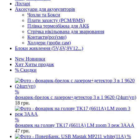
Ліхтарі
Аксесуари для акумуляторів
Чохли та Бокси
Плати захисту (PCM/BMS)
Плівка термозбіжна для АКБ
Стрічка нікільована для зварювання
Контакти(роз'єми)
Холдери (зроби сам)
Блоки живлення (5V,6V,9V12...)
New
Новинки
Хит
Хиты продаж
%
Скидки
%
фонарик-брелок с лазером+детектор 3 в 1 9620 (24шт/уп)
18
грн.
%
фонарик на голову TK17 (6611A) LM zoom 3 реж 3AAA
47
грн.
%