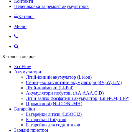
Контакти
Перепаковка та ремонт акумуляторів
Каталог
Меню
Каталог товаров
EcoFlow
Акумулятори
Літій-іонний акумулятор (Li-ion)
Свинцево-кислотний акумулятори (4V,6V,12V)
Літій-полімерні (Li-Pol)
Акумулятори побутові (AA,AAA,C,D)
Літій-залізо-фосфатний акумулятор (LiFePO4, LFP)
Промислові (Ni-CD/Ni-MH)
Батарейки
Батарейки літієві (LiSOCl2)
Батарейки Побутові
Батарейки для годинников
Зарядні пристрої