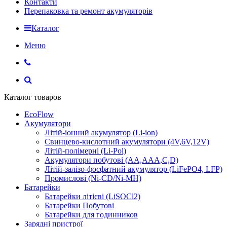
Контакти
Перепаковка та ремонт акумуляторів
Каталог
Меню
Каталог товаров
EcoFlow
Акумулятори
Літій-іонний акумулятор (Li-ion)
Свинцево-кислотний акумулятори (4V,6V,12V)
Літій-полімерні (Li-Pol)
Акумулятори побутові (AA,AAA,C,D)
Літій-залізо-фосфатний акумулятор (LiFePO4, LFP)
Промислові (Ni-CD/Ni-MH)
Батарейки
Батарейки літієві (LiSOCl2)
Батарейки Побутові
Батарейки для годинников
Зарядні пристрої