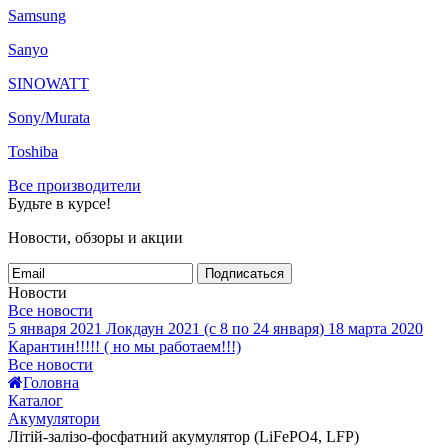
Samsung
Sanyo
SINOWATT
Sony/Murata
Toshiba
Все производители
Будьте в курсе!
Новости, обзоры и акции
Подписаться
Новости
Все новости
5 января 2021
Локдаун 2021 (с 8 по 24 января)
18 марта 2020
Карантин!!!!! ( но мы работаем!!!)
Все новости
Головна
Каталог
Акумулятори
Літій-залізо-фосфатний акумулятор (LiFePO4, LFP)