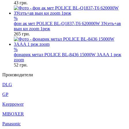
43
грн.
%
фон ак мет POLICE BL-Q1837-T6 620000W ЗУсеть+ав
вын кн zoom 1реж
265
грн.
%
фонарик метал POLICE BL-8436 15000W 3AAA 1 реж
zoom
52
грн.
Производители
DLG
GP
Keeppower
MIBOXER
Panasonic