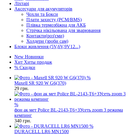
Ліхтарі
Аксесуари для акумуляторів
Чохли та Бокси
Плати захисту (PCM/BMS)
Плівка термозбіжна для АКБ
Стрічка нікільована для зварювання
Контакти(роз'єми)
Холдери (зроби сам)
Блоки живлення (5V,6V,9V12...)
New
Новинки
Хит
Хиты продаж
%
Скидки
%
Maxell SR 920 W G6(370)
29
грн.
%
фон ак мет Police BL-2143-T6+ЗУсеть zoom 3 режима
кемпинг
340
грн.
%
DURACELL LR6 MN1500