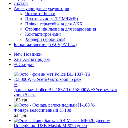
Ліхтарі
Аксесуари для акумуляторів
Чохли та Бокси
Плати захисту (PCM/BMS)
Плівка термозбіжна для АКБ
Стрічка нікільована для зварювання
Контакти(роз'єми)
Холдери (зроби сам)
Блоки живлення (5V,6V,9V12...)
New
Новинки
Хит
Хиты продаж
%
Скидки
%
фон ак мет Police BL-1837-T6 158000W+ЗУсеть+авто
zoom 5 реж
183
грн.
%
Фонарь велосипедный H-188
63
грн.
%
ПоверБанк. USB Mastak MP026 green