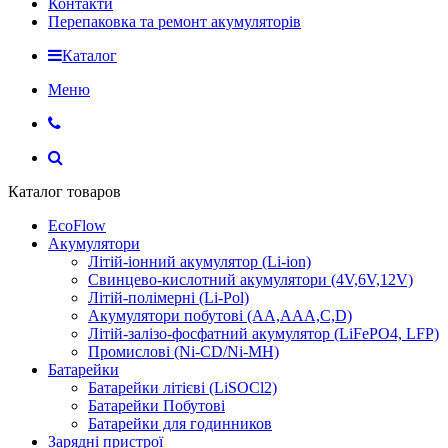
Контакти
Перепаковка та ремонт акумуляторів
Каталог
Меню
Каталог товаров
EcoFlow
Акумулятори
Літій-іонний акумулятор (Li-ion)
Свинцево-кислотний акумулятори (4V,6V,12V)
Літій-полімерні (Li-Pol)
Акумулятори побутові (AA,AAA,C,D)
Літій-залізо-фосфатний акумулятор (LiFePO4, LFP)
Промислові (Ni-CD/Ni-MH)
Батарейки
Батарейки літієві (LiSOCl2)
Батарейки Побутові
Батарейки для годинников
Зарядні пристрої