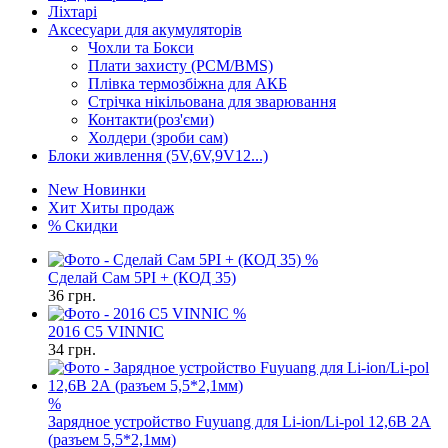
Ліхтарі
Аксесуари для акумуляторів
Чохли та Бокси
Плати захисту (PCM/BMS)
Плівка термозбіжна для АКБ
Стрічка нікільована для зварювання
Контакти(роз'єми)
Холдери (зроби сам)
Блоки живлення (5V,6V,9V12...)
New
Новинки
Хит
Хиты продаж
%
Скидки
%
Сделай Сам 5PI + (КОД 35)
36
грн.
%
2016 C5 VINNIC
34
грн.
%
Зарядное устройство Fuyuang для Li-ion/Li-pol 12,6В 2А
(разъем 5,5*2,1мм)