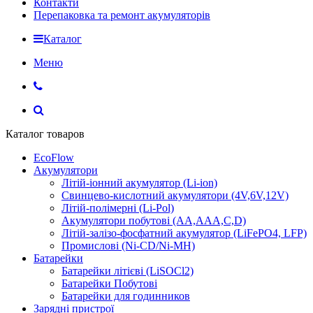
Контакти
Перепаковка та ремонт акумуляторів
Каталог
Меню
Каталог товаров
EcoFlow
Акумулятори
Літій-іонний акумулятор (Li-ion)
Свинцево-кислотний акумулятори (4V,6V,12V)
Літій-полімерні (Li-Pol)
Акумулятори побутові (AA,AAA,C,D)
Літій-залізо-фосфатний акумулятор (LiFePO4, LFP)
Промислові (Ni-CD/Ni-MH)
Батарейки
Батарейки літієві (LiSOCl2)
Батарейки Побутові
Батарейки для годинников
Зарядні пристрої