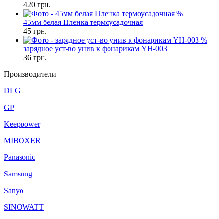
420
грн.
%
45мм белая Пленка термоусадочная
45
грн.
%
зарядное уст-во унив к фонарикам YH-003
36
грн.
Производители
DLG
GP
Keeppower
MIBOXER
Panasonic
Samsung
Sanyo
SINOWATT