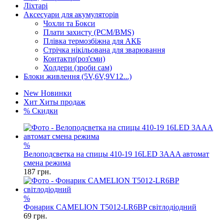
Ліхтарі
Аксесуари для акумуляторів
Чохли та Бокси
Плати захисту (PCM/BMS)
Плівка термозбіжна для АКБ
Стрічка нікільована для зварювання
Контакти(роз'єми)
Холдери (зроби сам)
Блоки живлення (5V,6V,9V12...)
New
Новинки
Хит
Хиты продаж
%
Скидки
%
Велоподсветка на спицы 410-19 16LED 3AAA автомат
смена режима
187
грн.
%
Фонарик CAMELION T5012-LR6BP світлодіодний
69
грн.