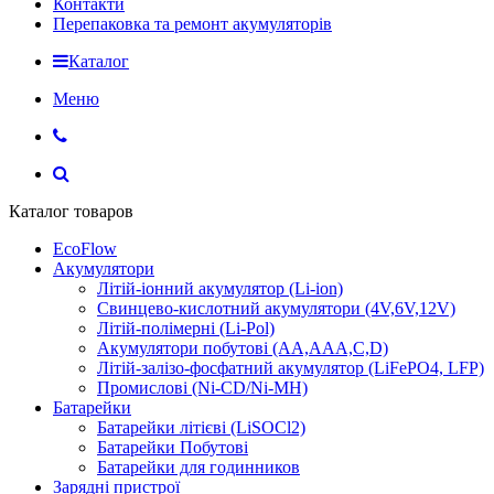
Контакти
Перепаковка та ремонт акумуляторів
Каталог
Меню
Каталог товаров
EcoFlow
Акумулятори
Літій-іонний акумулятор (Li-ion)
Свинцево-кислотний акумулятори (4V,6V,12V)
Літій-полімерні (Li-Pol)
Акумулятори побутові (AA,AAA,C,D)
Літій-залізо-фосфатний акумулятор (LiFePO4, LFP)
Промислові (Ni-CD/Ni-MH)
Батарейки
Батарейки літієві (LiSOCl2)
Батарейки Побутові
Батарейки для годинников
Зарядні пристрої