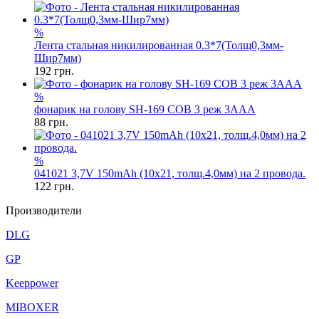
%
Лента стальная никилированная 0.3*7(Толщ0,3мм-
Шир7мм)
192
грн.
%
фонарик на голову SH-169 COB 3 реж 3AAA
88
грн.
%
041021 3,7V 150mAh (10x21, толщ.4,0мм) на 2 провода.
122
грн.
Производители
DLG
GP
Keeppower
MIBOXER