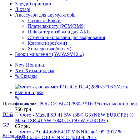
Зарядні пристрої
Ліхтарі
Аксесуари для акумуляторів
Чохли та Бокси
Плати захисту (PCM/BMS)
Плівка термозбіжна для АКБ
Стрічка нікільована для зварювання
Контакти(роз'єми)
Холдери (зроби сам)
Блоки живлення (5V,6V,9V12...)
New
Новинки
Хит
Хиты продаж
%
Скидки
%
Производители
фон ак мет POLICE BL-Q2880-3*T6 ЗУсеть вын кн 5 реж
766
грн.
DLG
%
Maxell SR 41 SW (384) G3 (NEW EUROPE)
GP
65
грн.
%
Keeppower
AG4-L626F-C10 VINNIC до1.09. 2017