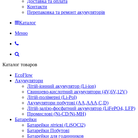
Доставка та оплата
Контакти
Перепаковка та ремонт акумуляторів
Каталог
Меню
Каталог товаров
EcoFlow
Акумулятори
Літій-іонний акумулятор (Li-ion)
Свинцево-кислотний акумулятори (4V,6V,12V)
Літій-полімерні (Li-Pol)
Акумулятори побутові (AA,AAA,C,D)
Літій-залізо-фосфатний акумулятор (LiFePO4, LFP)
Промислові (Ni-CD/Ni-MH)
Батарейки
Батарейки літієві (LiSOCl2)
Батарейки Побутові
Батарейки для годинников