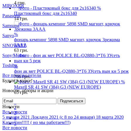
4
грн.
MIBOXER
%
Пластиковый бокс для 2x16340
Panasonic
14
грн.
Samsung
%
Sanyo
фонарь кемпинг 5898 SMD магнит, крючок 3режима
3AAA
SINOWATT
63
грн.
Sony/Murata
Toshiba
%
фон ак мет POLICE BL-Q2880-3*T6 ЗУсеть вын кн 5 реж
Все производители
766
грн.
Будьте в курсе!
%
Maxell SR 41 SW (384) G3 (NEW EUROPE)
Новости, обзоры и акции
65
грн.
Подписаться
1
Новости
2
Все новости
3
5 января 2021
Локдаун 2021 (с 8 по 24 января)
18 марта 2020
4
Карантин!!!!! ( но мы работаем!!!)
5
Все новости