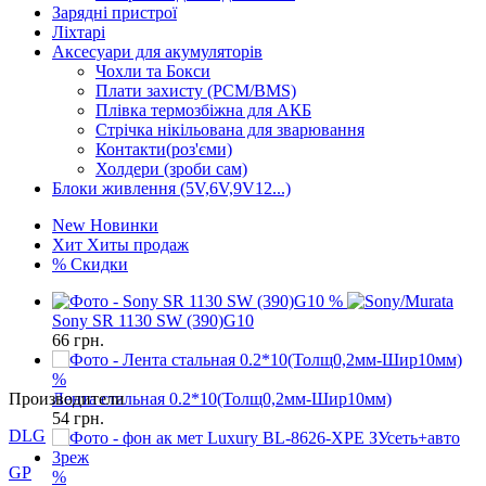
Зарядні пристрої
Ліхтарі
Аксесуари для акумуляторів
Чохли та Бокси
Плати захисту (PCM/BMS)
Плівка термозбіжна для АКБ
Стрічка нікільована для зварювання
Контакти(роз'єми)
Холдери (зроби сам)
Блоки живлення (5V,6V,9V12...)
New
Новинки
Хит
Хиты продаж
%
Скидки
%
Sony SR 1130 SW (390)G10
66
грн.
Производители
%
DLG
Лента стальная 0.2*10(Толщ0,2мм-Шир10мм)
54
грн.
GP