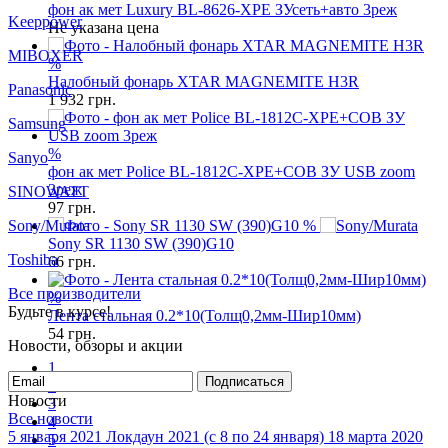
Keeppower
%
фон ак мет Luxury BL-8626-XPE ЗУсеть+авто 3реж
MIBOXER
Не указана цена
Panasonic
%
Налобный фонарь XTAR MAGNEMITE H3R
Samsung
1 932
грн.
Sanyo
%
SINOWATT
фон ак мет Police BL-1812C-XPE+COB ЗУ USB zoom
3реж
Sony/Murata
97
грн.
Toshiba
%
Sony SR 1130 SW (390)G10
Все производители
66
грн.
Будьте в курсе!
%
Новости, обзоры и акции
Лента стальная 0.2*10(Толщ0,2мм-Шир10мм)
54
грн.
Подписаться
Новости
1
Все новости
2
5 января 2021
Локдаун 2021 (с 8 по 24 января)
18 марта 2020
3
Карантин!!!!! ( но мы работаем!!!)
4