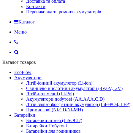
Доставка та оплата
Контакти
Перепаковка та ремонт акумуляторів
Каталог
Меню
Каталог товаров
EcoFlow
Акумулятори
Літій-іонний акумулятор (Li-ion)
Свинцево-кислотний акумулятори (4V,6V,12V)
Літій-полімерні (Li-Pol)
Акумулятори побутові (AA,AAA,C,D)
Літій-залізо-фосфатний акумулятор (LiFePO4, LFP)
Промислові (Ni-CD/Ni-MH)
Батарейки
Батарейки літієві (LiSOCl2)
Батарейки Побутові
Батарейки для годинников