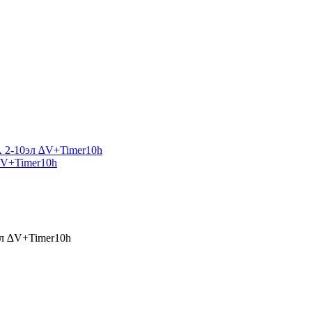
∆V+Timer10h
л ∆V+Timer10h