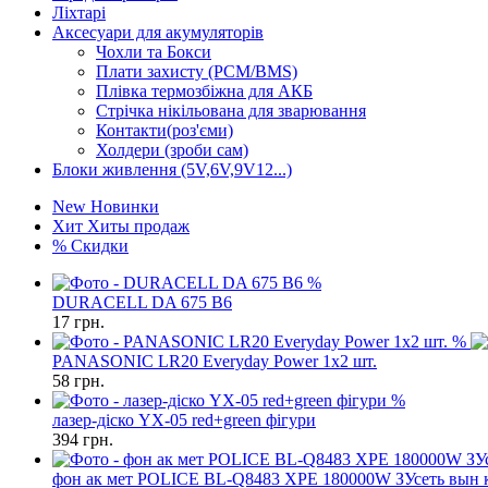
Ліхтарі
Аксесуари для акумуляторів
Чохли та Бокси
Плати захисту (PCM/BMS)
Плівка термозбіжна для АКБ
Стрічка нікільована для зварювання
Контакти(роз'єми)
Холдери (зроби сам)
Блоки живлення (5V,6V,9V12...)
New
Новинки
Хит
Хиты продаж
%
Скидки
%
DURACELL DA 675 B6
17
грн.
%
PANASONIC LR20 Everyday Power 1x2 шт.
58
грн.
%
лазер-діско YX-05 red+green фігури
394
грн.
фон ак мет POLICE BL-Q8483 XPE 180000W ЗУсеть вын 