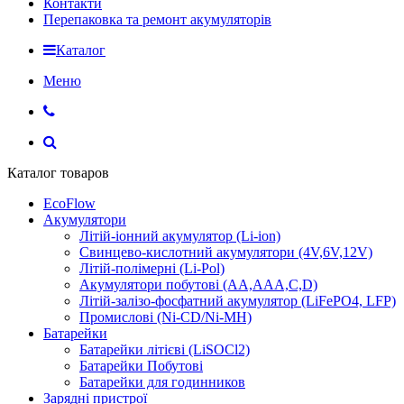
Контакти
Перепаковка та ремонт акумуляторів
Каталог
Меню
Каталог товаров
EcoFlow
Акумулятори
Літій-іонний акумулятор (Li-ion)
Свинцево-кислотний акумулятори (4V,6V,12V)
Літій-полімерні (Li-Pol)
Акумулятори побутові (AA,AAA,C,D)
Літій-залізо-фосфатний акумулятор (LiFePO4, LFP)
Промислові (Ni-CD/Ni-MH)
Батарейки
Батарейки літієві (LiSOCl2)
Батарейки Побутові
Батарейки для годинников
Зарядні пристрої