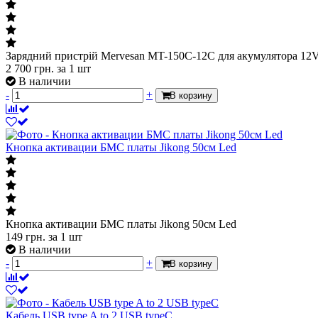
Зарядний пристрій Mervesan MT-150C-12C для акумулятора 12
2 700
грн.
за 1 шт
В наличии
-
+
В корзину
Кнопка активации БМС платы Jikong 50см Led
Кнопка активации БМС платы Jikong 50см Led
149
грн.
за 1 шт
В наличии
-
+
В корзину
Кабель USB type A to 2 USB typeC