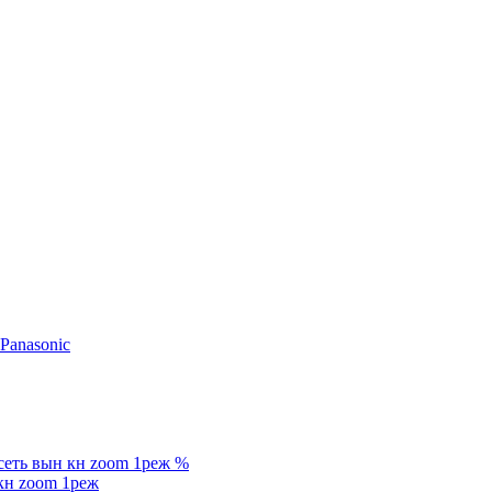
%
кн zoom 1реж