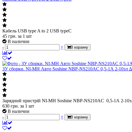
Кабель USB type A to 2 USB typeC
45
грн.
за 1 шт
В наличии
-
+
В корзину
ЗУ сборки. NI-MH Авто Soshine NBP-NS210AC 0,5-1А 2-10эл 
Зарядний пристрій NI-MH Soshine NBP-NS210AC 0,5-1А 2-10э
630
грн.
за 1 шт
В наличии
-
+
В корзину