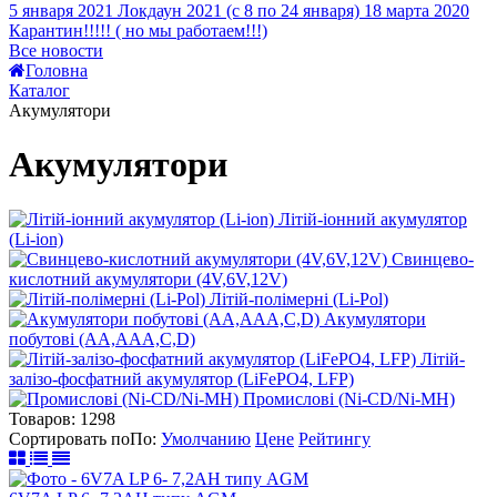
5 января 2021
Локдаун 2021 (с 8 по 24 января)
18 марта 2020
Карантин!!!!! ( но мы работаем!!!)
Все новости
Головна
Каталог
Акумулятори
Акумулятори
Літій-іонний акумулятор
(Li-ion)
Свинцево-
кислотний акумулятори (4V,6V,12V)
Літій-полімерні (Li-Pol)
Акумулятори
побутові (AA,AAA,C,D)
Літій-
залізо-фосфатний акумулятор (LiFePO4, LFP)
Промислові (Ni-CD/Ni-MH)
Товаров:
1298
Сортировать по
По
:
Умолчанию
Цене
Рейтингу