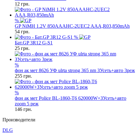
12
грн.
%
GP NiMH 1.2V 850AAAHC-2UEC2 AAA,R03,850mAh
54
грн.
%
Бат.GP 3R12 G-S1
25
грн.
%
фон ак мет 8626 УФ ulrta strong 365 nm ЗУсеть+авто 3реж
255
грн.
%
фон ак мет Police BL-1860-T6 620000W+ЗУсеть+авто
zoom 5 реж
146
грн.
Производители
DLG