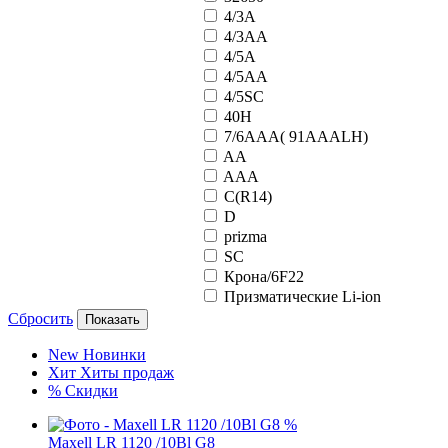
4/3A
4/3AA
4/5A
4/5AA
4/5SC
40H
7/6AAA( 91AAALH)
AA
AAA
C(R14)
D
prizma
SC
Крона/6F22
Призматические Li-ion
Сбросить
Показать
New
Новинки
Хит
Хиты продаж
%
Скидки
%
Maxell LR 1120 /10Bl G8