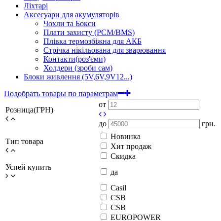
Ліхтарі
Аксесуари для акумуляторів
Чохли та Бокси
Плати захисту (PCM/BMS)
Плівка термозбіжна для АКБ
Стрічка нікільована для зварювання
Контакти(роз'єми)
Холдери (зроби сам)
Блоки живлення (5V,6V,9V12...)
Подобрать товары по параметрам
от
Розница(ГРН)
до
грн.
Новинка
Тип товара
Хит продаж
Скидка
Успей купить
да
Casil
CSB
CSB
EUROPOWER