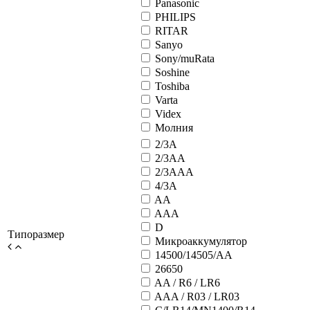
Panasonic
PHILIPS
RITAR
Sanyo
Sony/muRata
Soshine
Toshiba
Varta
Videx
Молния
2/3A
2/3AA
2/3AAA
4/3A
AA
AAA
D
Типоразмер
Микроаккумулятор
14500/14505/AA
26650
AA / R6 / LR6
AAA / R03 / LR03