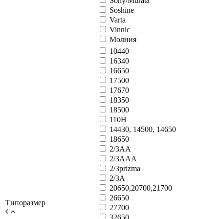
Sony/Murata
Soshine
Varta
Vinnic
Молния
10440
16340
16650
17500
17670
18350
18500
110H
14430, 14500, 14650
18650
2/3AA
2/3AAA
2/3prizma
2/3А
20650,20700,21700
26650
Типоразмер
27700
32650