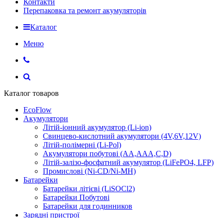
Контакти
Перепаковка та ремонт акумуляторів
Каталог
Меню
Каталог товаров
EcoFlow
Акумулятори
Літій-іонний акумулятор (Li-ion)
Свинцево-кислотний акумулятори (4V,6V,12V)
Літій-полімерні (Li-Pol)
Акумулятори побутові (AA,AAA,C,D)
Літій-залізо-фосфатний акумулятор (LiFePO4, LFP)
Промислові (Ni-CD/Ni-MH)
Батарейки
Батарейки літієві (LiSOCl2)
Батарейки Побутові
Батарейки для годинников
Зарядні пристрої