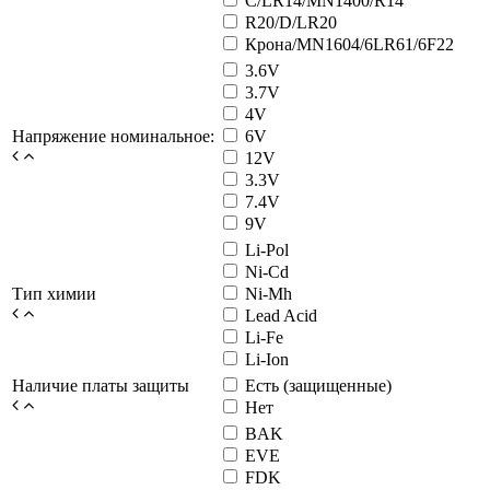
C/LR14/MN1400/R14
R20/D/LR20
Крона/MN1604/6LR61/6F22
3.6V
3.7V
4V
Напряжение номинальное:
6V
12V
3.3V
7.4V
9V
Li-Pol
Ni-Cd
Тип химии
Ni-Mh
Lead Acid
Li-Fe
Li-Ion
Наличие платы защиты
Есть (защищенные)
Нет
BAK
EVE
FDK