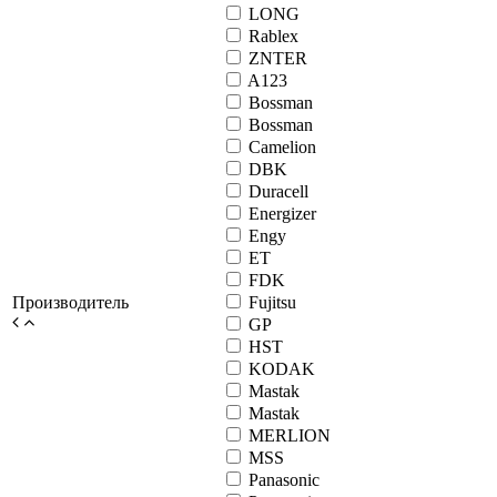
LONG
Rablex
ZNTER
A123
Bossman
Bossman
Camelion
DBK
Duracell
Energizer
Engy
ET
FDK
Производитель
Fujitsu
GP
HST
KODAK
Mastak
Mastak
MERLION
MSS
Panasonic