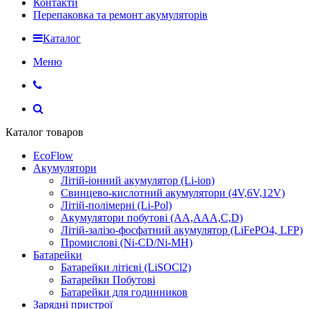
Контакти
Перепаковка та ремонт акумуляторів
Каталог
Меню
Каталог товаров
EcoFlow
Акумулятори
Літій-іонний акумулятор (Li-ion)
Свинцево-кислотний акумулятори (4V,6V,12V)
Літій-полімерні (Li-Pol)
Акумулятори побутові (AA,AAA,C,D)
Літій-залізо-фосфатний акумулятор (LiFePO4, LFP)
Промислові (Ni-CD/Ni-MH)
Батарейки
Батарейки літієві (LiSOCl2)
Батарейки Побутові
Батарейки для годинников
Зарядні пристрої