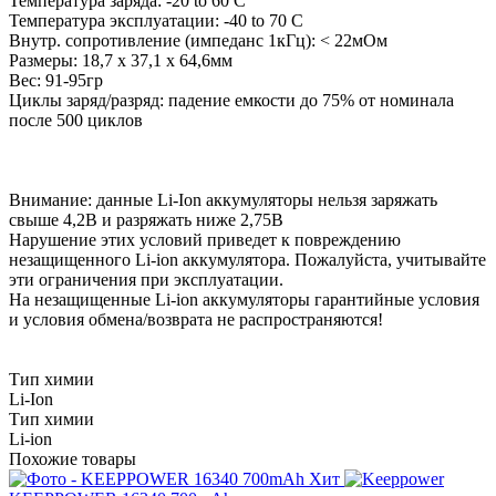
Температура заряда: -20 to 60 C
Температура эксплуатации: -40 to 70 C
Внутр. сопротивление (импеданс 1кГц): < 22мОм
Размеры: 18,7 х 37,1 х 64,6мм
Вес: 91-95гр
Циклы заряд/разряд: падение емкости до 75% от номинала
после 500 циклов
Внимание: данные Li-Ion аккумуляторы нельзя заряжать
свыше 4,2В и разряжать ниже 2,75В
Нарушение этих условий приведет к повреждению
незащищенного Li-ion аккумулятора. Пожалуйста, учитывайте
эти ограничения при эксплуатации.
На незащищенные Li-ion аккумуляторы гарантийные условия
и условия обмена/возврата не распространяются!
Тип химии
Li-Ion
Тип химии
Li-ion
Похожие товары
Хит