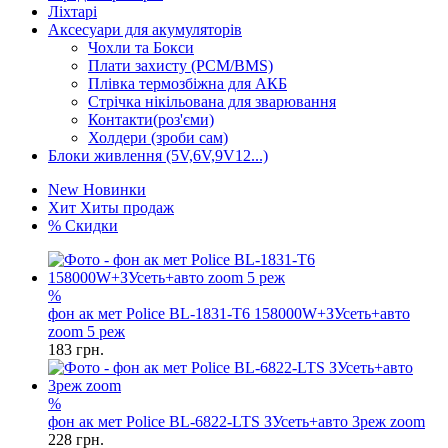
Ліхтарі
Аксесуари для акумуляторів
Чохли та Бокси
Плати захисту (PCM/BMS)
Плівка термозбіжна для АКБ
Стрічка нікільована для зварювання
Контакти(роз'єми)
Холдери (зроби сам)
Блоки живлення (5V,6V,9V12...)
New
Новинки
Хит
Хиты продаж
%
Скидки
%
фон ак мет Police BL-1831-T6 158000W+ЗУсеть+авто
zoom 5 реж
183
грн.
%
фон ак мет Police BL-6822-LTS ЗУсеть+авто 3реж zoom
228
грн.