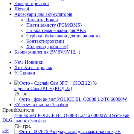
Зарядні пристрої
Ліхтарі
Аксесуари для акумуляторів
Чохли та Бокси
Плати захисту (PCM/BMS)
Плівка термозбіжна для АКБ
Стрічка нікільована для зварювання
Контакти(роз'єми)
Холдери (зроби сам)
Блоки живлення (5V,6V,9V12...)
New
Новинки
Хит
Хиты продаж
%
Скидки
%
Сделай Сам 3PT + (КОД 22)
25
грн.
Производители
DLG
%
фон ак мет POLICE BL-Q2888 L2/T6 60000W ЗУсеть+ав
GP
вын кн 3св фил
704
грн.
Keeppower