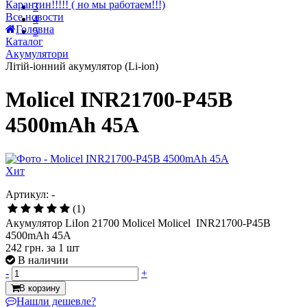
Головна
3
Каталог
4
Акумулятори
5
Літій-іонний акумулятор (Li-ion)
Molicel INR21700-P45B
4500mAh 45A
Хит
Артикул: -
(1)
Акумулятор LiIon 21700 Molicel Molicel INR21700-P45B
4500mAh 45A
242 грн.
за 1 шт
В наличии
-
+
В корзину
Нашли дешевле?
Сравнить
Отложить