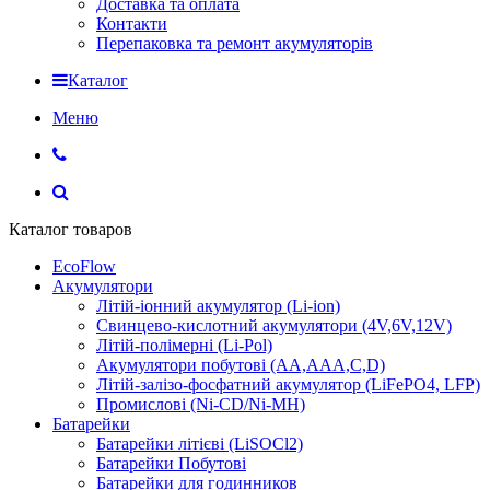
Доставка та оплата
Контакти
Перепаковка та ремонт акумуляторів
Каталог
Меню
Каталог товаров
EcoFlow
Акумулятори
Літій-іонний акумулятор (Li-ion)
Свинцево-кислотний акумулятори (4V,6V,12V)
Літій-полімерні (Li-Pol)
Акумулятори побутові (AA,AAA,C,D)
Літій-залізо-фосфатний акумулятор (LiFePO4, LFP)
Промислові (Ni-CD/Ni-MH)
Батарейки
Батарейки літієві (LiSOCl2)
Батарейки Побутові
Батарейки для годинников