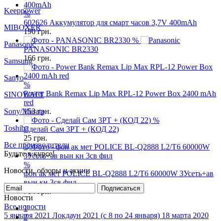
MIBOXER
%
602626 Аккумулятор для смарт часов 3,7V 400mAh
Panasonic
190
грн.
%
Samsung
PANASONIC BR2330
166
грн.
Sanyo
SINOWATT
%
Sony/Murata
Power Bank Remax Lip Max RPL-12 Power Box 2400 mAh
red
Toshiba
153
грн.
%
Все производители
Сделай Сам 3PT + (КОД 22)
Будьте в курсе!
25
грн.
Новости, обзоры и акции
%
Подписаться
фон ак мет POLICE BL-Q2888 L2/T6 60000W ЗУсеть+ав
Новости
вын кн 3св фил
Все новости
704
грн.
5 января 2021
Локдаун 2021 (с 8 по 24 января)
18 марта 2020
Карантин!!!!! ( но мы работаем!!!)
1
Все новости
2